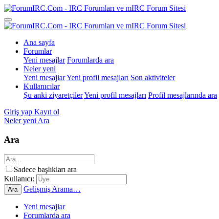
Ana sayfa
Forumlar
Yeni mesajlar
Forumlarda ara
Neler yeni
Yeni mesajlar
Yeni profil mesajları
Son aktiviteler
Kullanıcılar
Şu anki ziyaretçiler
Yeni profil mesajları
Profil mesajlarında ara
Giriş yap
Kayıt ol
Neler yeni
Ara
Ara
Sadece başlıkları ara
Kullanıcı:
Gelişmiş Arama…
Ara
Yeni mesajlar
Forumlarda ara