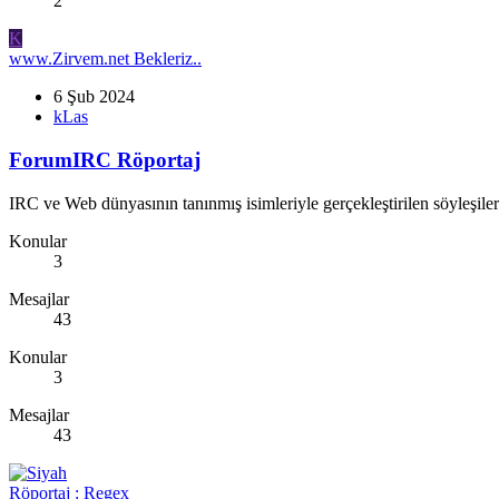
2
K
www.Zirvem.net Bekleriz..
6 Şub 2024
kLas
ForumIRC Röportaj
IRC ve Web dünyasının tanınmış isimleriyle gerçekleştirilen söyleşile
Konular
3
Mesajlar
43
Konular
3
Mesajlar
43
Röportaj : Regex