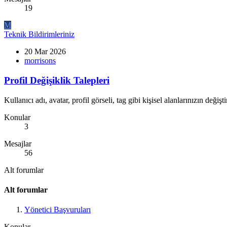
19
M
Teknik Bildirimleriniz
20 Mar 2026
morrisons
Profil Değişiklik Talepleri
Kullanıcı adı, avatar, profil görseli, tag gibi kişisel alanlarınızın deği
Konular
3
Mesajlar
56
Alt forumlar
Alt forumlar
Yönetici Başvuruları
Konular