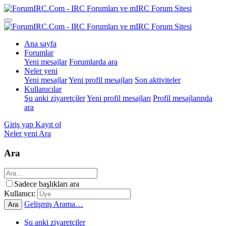
Ana sayfa
Forumlar
Yeni mesajlar
Forumlarda ara
Neler yeni
Yeni mesajlar
Yeni profil mesajları
Son aktiviteler
Kullanıcılar
Şu anki ziyaretçiler
Yeni profil mesajları
Profil mesajlarında
ara
Giriş yap
Kayıt ol
Neler yeni
Ara
Ara
Sadece başlıkları ara
Kullanıcı:
Gelişmiş Arama…
Ara
Şu anki ziyaretçiler