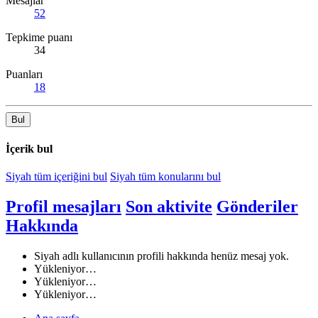
Mesajlar
52
Tepkime puanı
34
Puanları
18
Bul
İçerik bul
Siyah tüm içeriğini bul
Siyah tüm konularını bul
Profil mesajları
Son aktivite
Gönderiler
Hakkında
Siyah adlı kullanıcının profili hakkında henüz mesaj yok.
Yükleniyor…
Yükleniyor…
Yükleniyor…