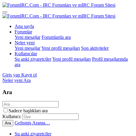
Ana sayfa
Forumlar
Yeni mesajlar
Forumlarda ara
Neler yeni
Yeni mesajlar
Yeni profil mesajları
Son aktiviteler
Kullanıcılar
Şu anki ziyaretçiler
Yeni profil mesajları
Profil mesajlarında
ara
Giriş yap
Kayıt ol
Neler yeni
Ara
Ara
Sadece başlıkları ara
Kullanıcı:
Gelişmiş Arama…
Ara
Şu anki ziyaretçiler