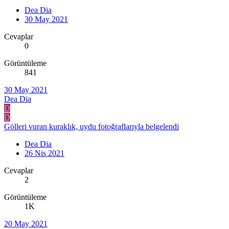
Dea Dia
30 May 2021
Cevaplar
0
Görüntüleme
841
30 May 2021
Dea Dia
D
D
Gölleri vuran kuraklık, uydu fotoğraflarıyla belgelendi
Dea Dia
26 Nis 2021
Cevaplar
2
Görüntüleme
1K
20 May 2021