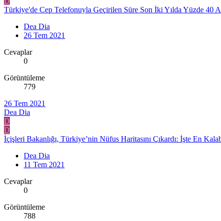
D
Türkiye'de Cep Telefonuyla Geçirilen Süre Son İki Yılda Yüzde 40 Ar
Dea Dia
26 Tem 2021
Cevaplar
0
Görüntüleme
779
26 Tem 2021
Dea Dia
D
D
İçişleri Bakanlığı, Türkiye’nin Nüfus Haritasını Çıkardı: İşte En Kalaba
Dea Dia
11 Tem 2021
Cevaplar
0
Görüntüleme
788