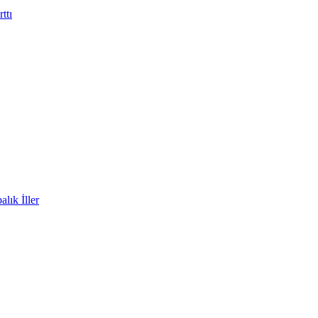
ttı
lık İller