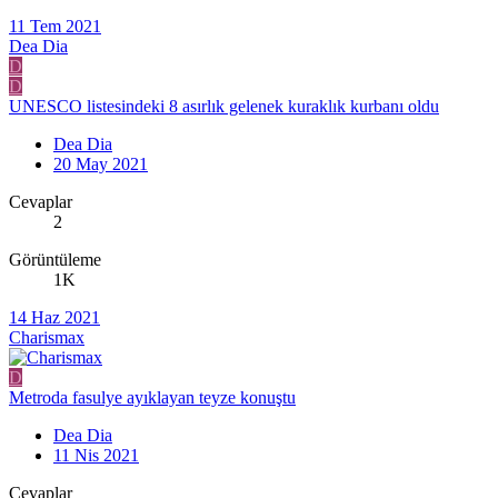
11 Tem 2021
Dea Dia
D
D
UNESCO listesindeki 8 asırlık gelenek kuraklık kurbanı oldu
Dea Dia
20 May 2021
Cevaplar
2
Görüntüleme
1K
14 Haz 2021
Charismax
D
Metroda fasulye ayıklayan teyze konuştu
Dea Dia
11 Nis 2021
Cevaplar