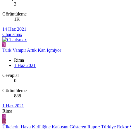
3
Görüntüleme
1K
14 Haz 2021
Charismax
R
Türk Vampir Artık Kan İçmiyor
Rima
1 Haz 2021
Cevaplar
0
Görüntüleme
888
1 Haz 2021
Rima
R
D
Ülkelerin Hava Kirliliğine Katkısını Gösteren Rapor: Türkiye Rekor