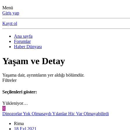
Menü
Giriş yap
Kayıt ol
Ana sayfa
Forumlar
Haber Dünyası
Yaşam ve Detay
Yaşama dair, ayrıntıların yer aldığı bölümdür.
Filtreler
Seçilenleri göster:
Yükleniyor…
R
Dinozorlar Yok Olmasaydı Yılanlar Hiç Var Olmayabilirdi
Rima
18 Eyl 2021