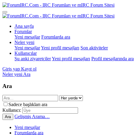
Ana sayfa
Forumlar
Yeni mesajlar
Forumlarda ara
Neler yeni
Yeni mesajlar
Yeni profil mesajları
Son aktiviteler
Kullanıcılar
Şu anki ziyaretçiler
Yeni profil mesajları
Profil mesajlarında ara
Giriş yap
Kayıt ol
Neler yeni
Ara
Ara
Sadece başlıkları ara
Kullanıcı:
Gelişmiş Arama…
Ara
Yeni mesajlar
Forumlarda ara