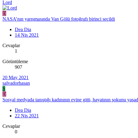
Lord
D
NASA’nın yarışmasında Van Gölü fotoğrafı birinci seçildi
Dea Dia
14 Nis 2021
Cevaplar
1
Görüntüleme
907
20 May 2021
salvadorhasan
S
D
Sosyal medyada tanıştığı kadınının evine gitti, hayatının şokunu yaşad
Dea Dia
22 Nis 2021
Cevaplar
0