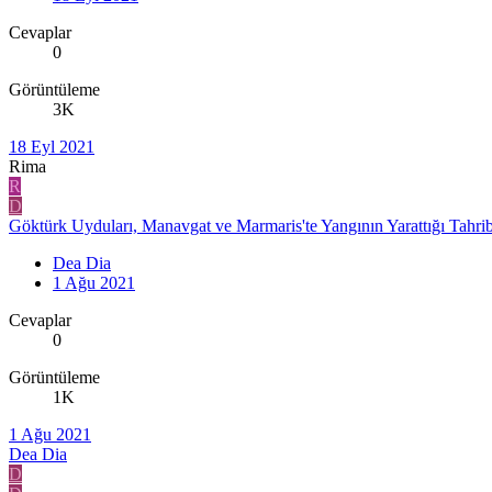
Cevaplar
0
Görüntüleme
3K
18 Eyl 2021
Rima
R
D
Göktürk Uyduları, Manavgat ve Marmaris'te Yangının Yarattığı Tahriba
Dea Dia
1 Ağu 2021
Cevaplar
0
Görüntüleme
1K
1 Ağu 2021
Dea Dia
D