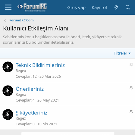
Giriş yap
Kayıt ol
ForumIRC.Com
Kullanıcı Etkileşim Alanı
Sabitlenmiş konu başlıkları vasıtası ile öneri, istek, şikâyet ve teknik
sorunlarınızı bu bölümden iletebilirsiniz.
Filtreler
S
Teknik Bildirimleriniz
a
Regex
Cevaplar
12
20 Mar 2026
b
i
S
Önerileriniz
t
a
Regex
Cevaplar
4
20 May 2021
b
i
S
Şikâyetleriniz
t
a
Regex
Cevaplar
0
10 Nis 2021
b
i