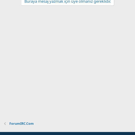
Buraya mesaj yazmak için üye olmanız gereklidir.
t
ForumIRC.Com