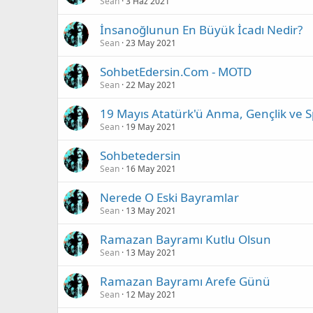
Sean
3 Haz 2021
İnsanoğlunun En Büyük İcadı Nedir?
Sean
23 May 2021
SohbetEdersin.Com - MOTD
Sean
22 May 2021
19 Mayıs Atatürk'ü Anma, Gençlik ve 
Sean
19 May 2021
Sohbetedersin
Sean
16 May 2021
Nerede O Eski Bayramlar
Sean
13 May 2021
Ramazan Bayramı Kutlu Olsun
Sean
13 May 2021
Ramazan Bayramı Arefe Günü
Sean
12 May 2021