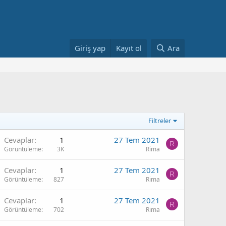
Giriş yap
Kayıt ol
Ara
Filtreler
Cevaplar
1
27 Tem 2021
R
Görüntüleme
3K
Rima
Cevaplar
1
27 Tem 2021
R
Görüntüleme
827
Rima
Cevaplar
1
27 Tem 2021
R
Görüntüleme
702
Rima