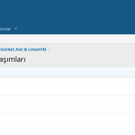
ıcılar
kSohbet.Net & LimonFM
aşımları