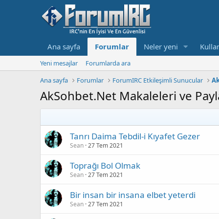
Ana sayfa
Forumlar
Neler yeni
Kullan
Yeni mesajlar
Forumlarda ara
Ana sayfa
Forumlar
ForumIRC Etkileşimli Sunucular
A
AkSohbet.Net Makaleleri ve Payl
Tanrı Daima Tebdil-i Kıyafet Gezer
Sean
27 Tem 2021
Toprağı Bol Olmak
Sean
27 Tem 2021
Bir insan bir insana elbet yeterdi
Sean
27 Tem 2021