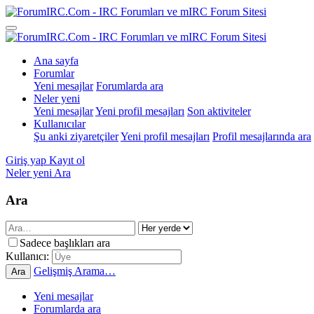
Ana sayfa
Forumlar
Yeni mesajlar
Forumlarda ara
Neler yeni
Yeni mesajlar
Yeni profil mesajları
Son aktiviteler
Kullanıcılar
Şu anki ziyaretçiler
Yeni profil mesajları
Profil mesajlarında ara
Giriş yap
Kayıt ol
Neler yeni
Ara
Ara
Sadece başlıkları ara
Kullanıcı:
Gelişmiş Arama…
Ara
Yeni mesajlar
Forumlarda ara