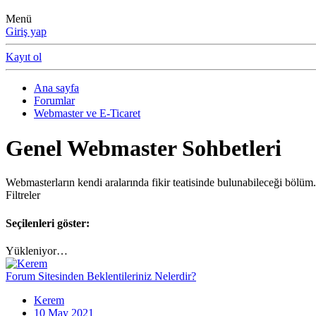
Menü
Giriş yap
Kayıt ol
Ana sayfa
Forumlar
Webmaster ve E-Ticaret
Genel Webmaster Sohbetleri
Webmasterların kendi aralarında fikir teatisinde bulunabileceği bölüm.
Filtreler
Seçilenleri göster:
Yükleniyor…
Forum Sitesinden Beklentileriniz Nelerdir?
Kerem
10 May 2021