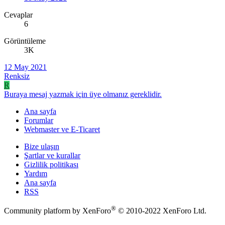
Cevaplar
6
Görüntüleme
3K
12 May 2021
Renksiz
R
Buraya mesaj yazmak için üye olmanız gereklidir.
Ana sayfa
Forumlar
Webmaster ve E-Ticaret
Bize ulaşın
Şartlar ve kurallar
Gizlilik politikası
Yardım
Ana sayfa
RSS
®
Community platform by XenForo
© 2010-2022 XenForo Ltd.