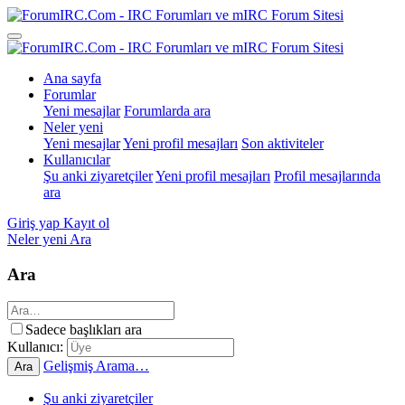
Ana sayfa
Forumlar
Yeni mesajlar
Forumlarda ara
Neler yeni
Yeni mesajlar
Yeni profil mesajları
Son aktiviteler
Kullanıcılar
Şu anki ziyaretçiler
Yeni profil mesajları
Profil mesajlarında
ara
Giriş yap
Kayıt ol
Neler yeni
Ara
Ara
Sadece başlıkları ara
Kullanıcı:
Gelişmiş Arama…
Ara
Şu anki ziyaretçiler