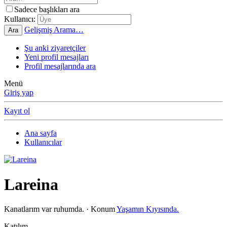
Sadece başlıkları ara
Kullanıcı:
Gelişmiş Arama…
Ara
Şu anki ziyaretçiler
Yeni profil mesajları
Profil mesajlarında ara
Menü
Giriş yap
Kayıt ol
Ana sayfa
Kullanıcılar
Lareina
Kanatlarım var ruhumda.
·
Konum
Yaşamın Kıyısında.
Katılım