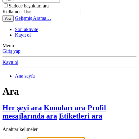
Sadece başlıkları ara
Kullanıcı:
Gelişmiş Arama…
Ara
Son aktivite
Kayıt ol
Menü
Giriş yap
Kayıt ol
Ana sayfa
Ara
Her şeyi ara
Konuları ara
Profil
mesajlarında ara
Etiketleri ara
Anahtar kelimeler