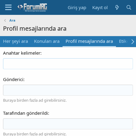
Giriş yap
Kayıt ol
Ara
Profil mesajlarında ara
Her şeyi ara
Konuları ara
Profil mesajlarında ara
Etiketler
Anahtar kelimeler
Gönderici
Buraya birden fazla ad girebilirsiniz.
Tarafından gönderildi
Buraya birden fazla ad girebilirsiniz.