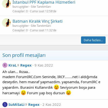
İstanbul PPF Kaplama Hizmetleri
burcuyigiter
Site Tanıtımları
Cevaplar
0
Cuma saat 12:58'de
Batman Kiralık Vinç Şirketi
burcuyigiter
Site Tanıtımları
Cevaplar
0
Cuma saat 11:32'de
Daha fazlası…
Son profil mesajları
K
KraL
Regex
9 Kas 2022
K
r
Ah ulan... Rızaa..
a
madem ForumIRC.Com Seninde, IRCF........net i aldığımda
L
deseydin. hem masraf yapmazdim. yapsamda, ForumIRC e
,
yapardım. Burasini Kullanırdık
Seviyorum boşa para
R
harcamayi
Forum yap boş dursun
e
g
S
SuMiSaLi
Regex
2 Kas 2022
S
e