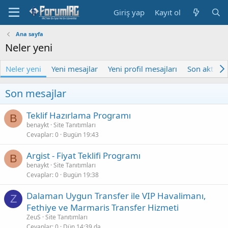
Giriş yap
Kayıt ol
Ana sayfa
Neler yeni
Neler yeni
Yeni mesajlar
Yeni profil mesajları
Son aktivite
Son mesajlar
Teklif Hazırlama Programı
B
benaykt
Site Tanıtımları
Cevaplar
0
Bugün 19:43
Argist - Fiyat Teklifi Programı
B
benaykt
Site Tanıtımları
Cevaplar
0
Bugün 19:38
Dalaman Uygun Transfer ile VIP Havalimanı,
Z
Fethiye ve Marmaris Transfer Hizmeti
ZeuS
Site Tanıtımları
Cevaplar
0
Dün 14:39 da