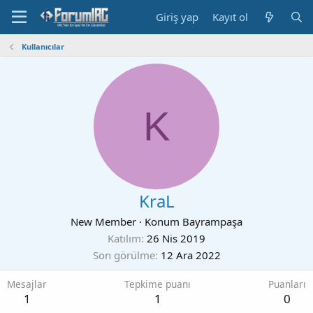
Giriş yap
Kayıt ol
Kullanıcılar
K
KraL
New Member
·
Konum
Bayrampaşa
Katılım
26 Nis 2019
Son görülme
12 Ara 2022
Mesajlar
Tepkime puanı
Puanları
1
1
0