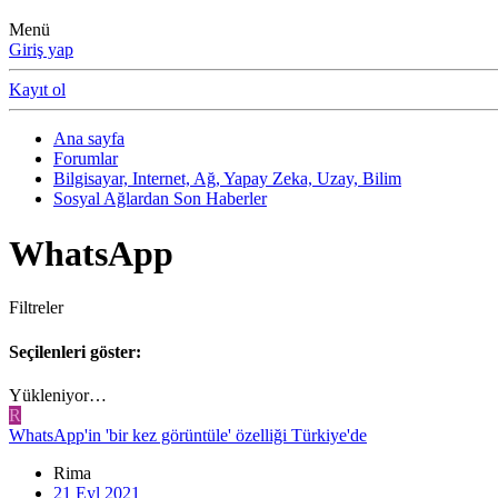
Menü
Giriş yap
Kayıt ol
Ana sayfa
Forumlar
Bilgisayar, Internet, Ağ, Yapay Zeka, Uzay, Bilim
Sosyal Ağlardan Son Haberler
WhatsApp
Filtreler
Seçilenleri göster:
Yükleniyor…
R
WhatsApp'in 'bir kez görüntüle' özelliği Türkiye'de
Rima
21 Eyl 2021