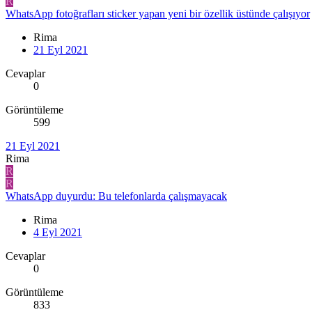
R
WhatsApp fotoğrafları sticker yapan yeni bir özellik üstünde çalışıyor
Rima
21 Eyl 2021
Cevaplar
0
Görüntüleme
599
21 Eyl 2021
Rima
R
R
WhatsApp duyurdu: Bu telefonlarda çalışmayacak
Rima
4 Eyl 2021
Cevaplar
0
Görüntüleme
833