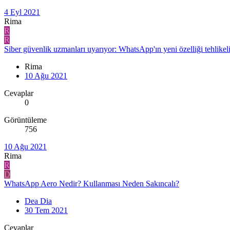
4 Eyl 2021
Rima
R
R
Siber güvenlik uzmanları uyarıyor: WhatsApp'ın yeni özelliği tehlikeli 
Rima
10 Ağu 2021
Cevaplar
0
Görüntüleme
756
10 Ağu 2021
Rima
R
D
WhatsApp Aero Nedir? Kullanması Neden Sakıncalı?
Dea Dia
30 Tem 2021
Cevaplar