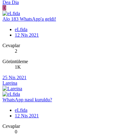
Dea Dia
D
Alo 183 WhatsApp'a geldi!
eLfida
12 Nis 2021
Cevaplar
2
Görüntüleme
1K
25 Nis 2021
Lareina
WhatsApp nasıl kuruldu?
eLfida
12 Nis 2021
Cevaplar
0