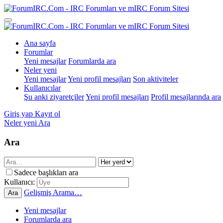
Ana sayfa
Forumlar
Yeni mesajlar
Forumlarda ara
Neler yeni
Yeni mesajlar
Yeni profil mesajları
Son aktiviteler
Kullanıcılar
Şu anki ziyaretçiler
Yeni profil mesajları
Profil mesajlarında ara
Giriş yap
Kayıt ol
Neler yeni
Ara
Ara
Sadece başlıkları ara
Kullanıcı:
Gelişmiş Arama…
Ara
Yeni mesajlar
Forumlarda ara