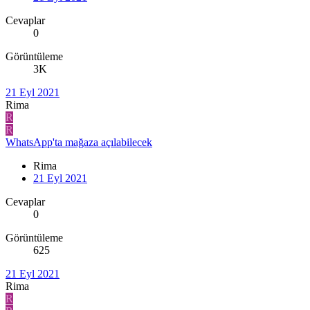
Cevaplar
0
Görüntüleme
3K
21 Eyl 2021
Rima
R
R
WhatsApp'ta mağaza açılabilecek
Rima
21 Eyl 2021
Cevaplar
0
Görüntüleme
625
21 Eyl 2021
Rima
R