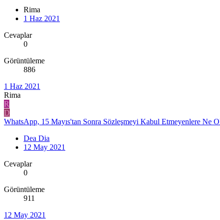
Rima
1 Haz 2021
Cevaplar
0
Görüntüleme
886
1 Haz 2021
Rima
R
D
WhatsApp, 15 Mayıs'tan Sonra Sözleşmeyi Kabul Etmeyenlere Ne Ol
Dea Dia
12 May 2021
Cevaplar
0
Görüntüleme
911
12 May 2021