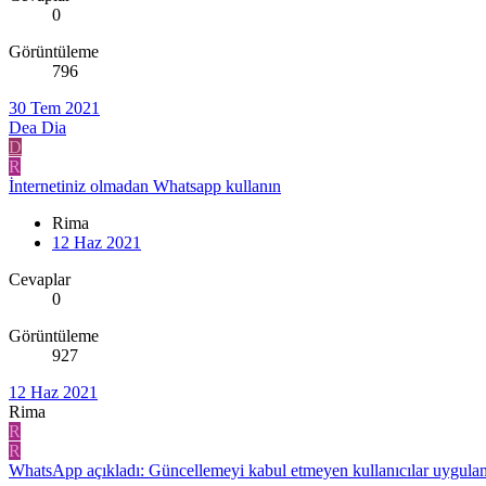
0
Görüntüleme
796
30 Tem 2021
Dea Dia
D
R
İnternetiniz olmadan Whatsapp kullanın
Rima
12 Haz 2021
Cevaplar
0
Görüntüleme
927
12 Haz 2021
Rima
R
R
WhatsApp açıkladı: Güncellemeyi kabul etmeyen kullanıcılar uygul