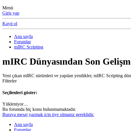
Menü
Giriş yap
Kayıt ol
Ana sayfa
Forumlar
mIRC Scripting
mIRC Dünyasından Son Gelişm
Yeni çıkan mIRC sürümleri ve yapılan yenilikler, mIRC Scripting dünya
Filtreler
Seçilenleri göster:
Yükleniyor…
Bu forumda hiç konu bulunmamaktadır.
Buraya mesaj yazmak için üye olmanız gereklidir.
Ana sayfa
Forumlar