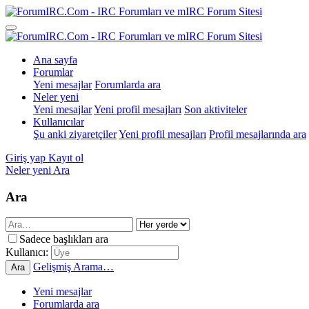
Ana sayfa
Forumlar
Yeni mesajlar
Forumlarda ara
Neler yeni
Yeni mesajlar
Yeni profil mesajları
Son aktiviteler
Kullanıcılar
Şu anki ziyaretçiler
Yeni profil mesajları
Profil mesajlarında ara
Giriş yap
Kayıt ol
Neler yeni
Ara
Ara
Sadece başlıkları ara
Kullanıcı:
Gelişmiş Arama…
Ara
Yeni mesajlar
Forumlarda ara