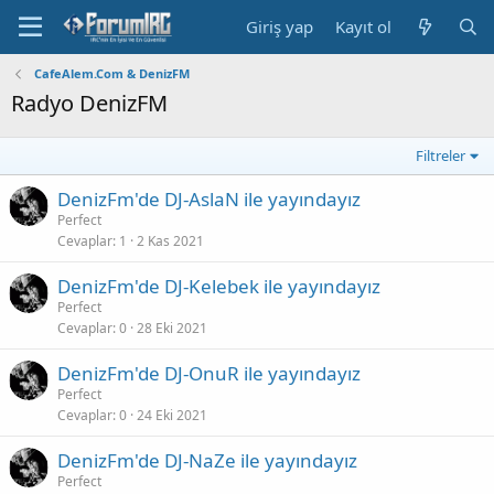
Giriş yap
Kayıt ol
CafeAlem.Com & DenizFM
Radyo DenizFM
Filtreler
DenizFm'de DJ-AslaN ile yayındayız
Perfect
Cevaplar
1
2 Kas 2021
DenizFm'de DJ-Kelebek ile yayındayız
Perfect
Cevaplar
0
28 Eki 2021
DenizFm'de DJ-OnuR ile yayındayız
Perfect
Cevaplar
0
24 Eki 2021
DenizFm'de DJ-NaZe ile yayındayız
Perfect