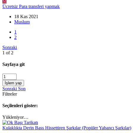
M
Ücretsiz Para transferi yapmak
18 Kas 2021
Muslum
1
2
Sonraki
1 of 2
Sayfaya git
İşlem yap
Sonraki
Son
Filtreler
Seçilenleri göster:
Yükleniyor…
Kulaklıkta Derin Bass Hissettiren Şarkılar (Popüler Yabancı Şarkılar)