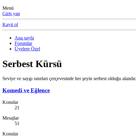
Menü
Giriş yap
Kayıt ol
Ana sayfa
Forumlar
Üyelere Özel
Serbest Kürsü
Seviye ve saygı sınırları çerçevesinde her şeyin serbest olduğu alandır
Komedi ve Eğlence
Konular
21
Mesajlar
51
Konular