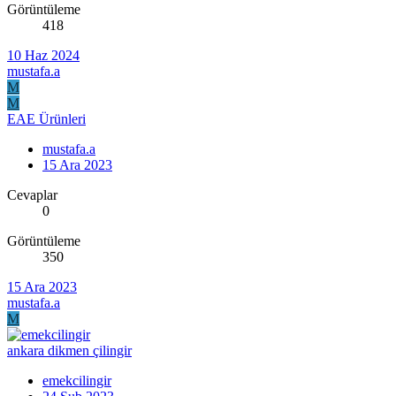
Görüntüleme
418
10 Haz 2024
mustafa.a
M
M
EAE Ürünleri
mustafa.a
15 Ara 2023
Cevaplar
0
Görüntüleme
350
15 Ara 2023
mustafa.a
M
ankara dikmen çilingir
emekcilingir