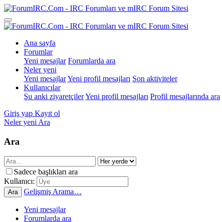
Ana sayfa
Forumlar
Yeni mesajlar
Forumlarda ara
Neler yeni
Yeni mesajlar
Yeni profil mesajları
Son aktiviteler
Kullanıcılar
Şu anki ziyaretçiler
Yeni profil mesajları
Profil mesajlarında ara
Giriş yap
Kayıt ol
Neler yeni
Ara
Ara
Sadece başlıkları ara
Kullanıcı:
Gelişmiş Arama…
Ara
Yeni mesajlar
Forumlarda ara