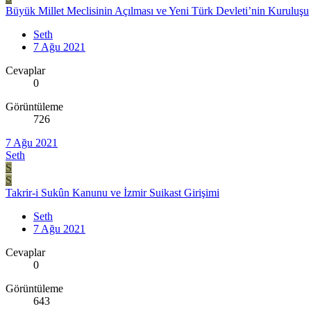
Büyük Millet Meclisinin Açılması ve Yeni Türk Devleti’nin Kuruluşu
Seth
7 Ağu 2021
Cevaplar
0
Görüntüleme
726
7 Ağu 2021
Seth
S
S
Takrir-i Sukûn Kanunu ve İzmir Suikast Girişimi
Seth
7 Ağu 2021
Cevaplar
0
Görüntüleme
643