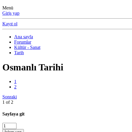
Menü
Giriş yap
Kayıt ol
Ana sayfa
Forumlar
Kültür - Sanat
Tarih
Osmanlı Tarihi
1
2
Sonraki
1 of 2
Sayfaya git