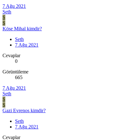
7 Ağu 2021
Seth
S
S
Köse Mihal kimdir?
Seth
7 Ağu 2021
Cevaplar
0
Görüntüleme
665
7 Ağu 2021
Seth
S
S
Gazi Evrenos kimdir?
Seth
7 Ağu 2021
Cevaplar