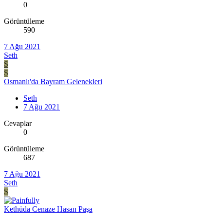
0
Görüntüleme
590
7 Ağu 2021
Seth
S
S
Osmanlı'da Bayram Gelenekleri
Seth
7 Ağu 2021
Cevaplar
0
Görüntüleme
687
7 Ağu 2021
Seth
S
Kethüda Cenaze Hasan Paşa