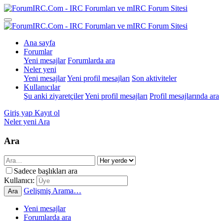
Ana sayfa
Forumlar
Yeni mesajlar
Forumlarda ara
Neler yeni
Yeni mesajlar
Yeni profil mesajları
Son aktiviteler
Kullanıcılar
Şu anki ziyaretçiler
Yeni profil mesajları
Profil mesajlarında ara
Giriş yap
Kayıt ol
Neler yeni
Ara
Ara
Sadece başlıkları ara
Kullanıcı:
Gelişmiş Arama…
Ara
Yeni mesajlar
Forumlarda ara