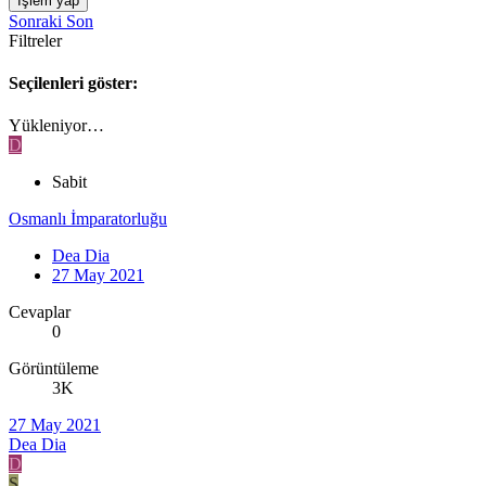
İşlem yap
Sonraki
Son
Filtreler
Seçilenleri göster:
Yükleniyor…
D
Sabit
Osmanlı İmparatorluğu
Dea Dia
27 May 2021
Cevaplar
0
Görüntüleme
3K
27 May 2021
Dea Dia
D
S