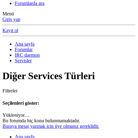
Forumlarda ara
Menü
Giriş yap
Kayıt ol
Ana sayfa
Forumlar
IRC daemon
Servisler
Diğer Services Türleri
Filtreler
Seçilenleri göster:
Yükleniyor…
Bu forumda hiç konu bulunmamaktadır.
Buraya mesaj yazmak için üye olmanız gereklidir.
Ana sayfa