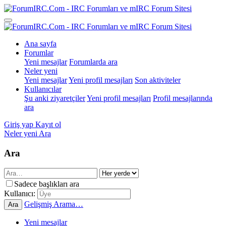
Ana sayfa
Forumlar
Yeni mesajlar
Forumlarda ara
Neler yeni
Yeni mesajlar
Yeni profil mesajları
Son aktiviteler
Kullanıcılar
Şu anki ziyaretçiler
Yeni profil mesajları
Profil mesajlarında
ara
Giriş yap
Kayıt ol
Neler yeni
Ara
Ara
Sadece başlıkları ara
Kullanıcı:
Gelişmiş Arama…
Ara
Yeni mesajlar