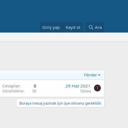
Giriş yap
Kayıt ol
Ara
Filtreler
Cevaplar
0
29 Haz 2021
T
Görüntüleme
5K
Tutsaq
Buraya mesaj yazmak için üye olmanız gereklidir.