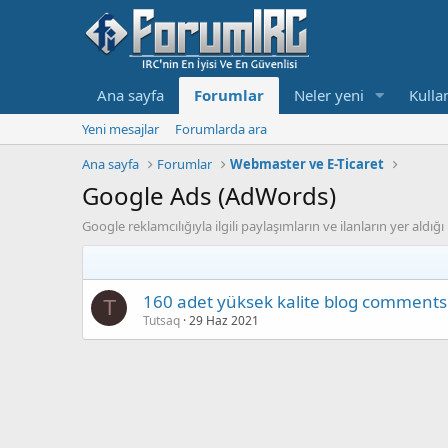
Ana sayfa
Forumlar
Neler yeni
Kullan
Yeni mesajlar
Forumlarda ara
Ana sayfa
Forumlar
Webmaster ve E-Ticaret
Google Ads (AdWords)
Google reklamcılığıyla ilgili paylaşımların ve ilanların yer aldığ
160 adet yüksek kalite blog comments
T
Tutsaq
29 Haz 2021