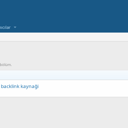
ıcılar
ı bölüm.
 backlink kaynaği