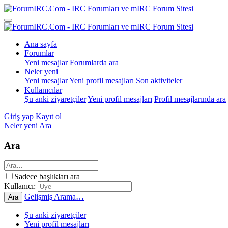
Ana sayfa
Forumlar
Yeni mesajlar
Forumlarda ara
Neler yeni
Yeni mesajlar
Yeni profil mesajları
Son aktiviteler
Kullanıcılar
Şu anki ziyaretçiler
Yeni profil mesajları
Profil mesajlarında ara
Giriş yap
Kayıt ol
Neler yeni
Ara
Ara
Sadece başlıkları ara
Kullanıcı:
Gelişmiş Arama…
Ara
Şu anki ziyaretçiler
Yeni profil mesajları