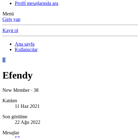
Profil mesajlarında ara
Menü
Giriş yap
Kayıt ol
Ana sayfa
Kullanıcılar
E
Efendy
New Member
·
38
Katılım
11 Haz 2021
Son görülme
22 Ağu 2022
Mesajlar