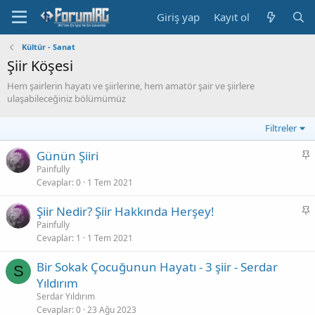
Giriş yap
Kayıt ol
Kültür - Sanat
Şiir Köşesi
Hem şairlerin hayatı ve şiirlerine, hem amatör şair ve şiirlere
ulaşabileceğiniz bölümümüz
Filtreler
S
Günün Şiiri
a
Painfully
Cevaplar
0
1 Tem 2021
b
i
S
Şiir Nedir? Şiir Hakkında Herşey!
t
a
Painfully
Cevaplar
1
1 Tem 2021
b
i
Bir Sokak Çocuğunun Hayatı - 3 şiir - Serdar
t
S
Yıldırım
Serdar Yıldırım
Cevaplar
0
23 Ağu 2023