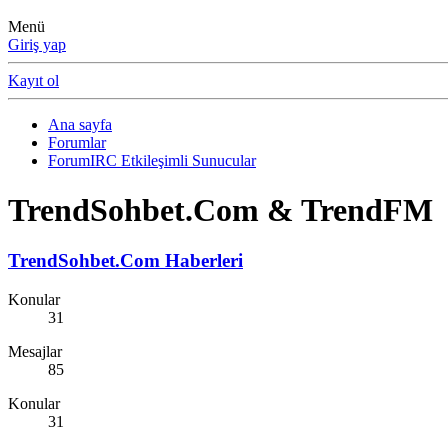
Menü
Giriş yap
Kayıt ol
Ana sayfa
Forumlar
ForumIRC Etkileşimli Sunucular
TrendSohbet.Com & TrendFM
TrendSohbet.Com Haberleri
Konular
31
Mesajlar
85
Konular
31