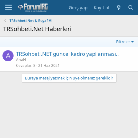
Giriş yap
Kayıt ol
TRSohbeti.Net & RuyaFM
TRSohbeti.Net Haberleri
Filtreler
TRSohbeti.NET güncel kadro yapilanması..
A
AlwiN
Cevaplar
8
21 Haz 2021
Buraya mesaj yazmak için üye olmanız gereklidir.