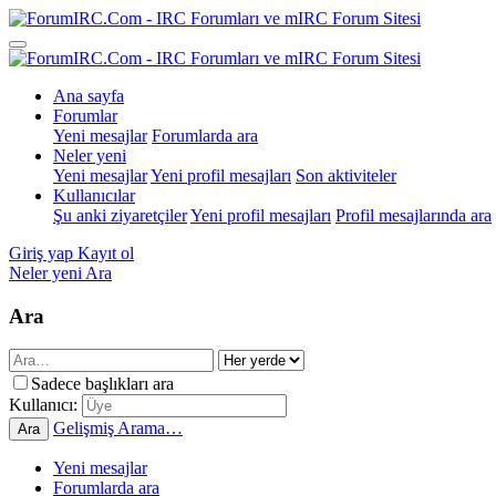
Ana sayfa
Forumlar
Yeni mesajlar
Forumlarda ara
Neler yeni
Yeni mesajlar
Yeni profil mesajları
Son aktiviteler
Kullanıcılar
Şu anki ziyaretçiler
Yeni profil mesajları
Profil mesajlarında ara
Giriş yap
Kayıt ol
Neler yeni
Ara
Ara
Sadece başlıkları ara
Kullanıcı:
Gelişmiş Arama…
Ara
Yeni mesajlar
Forumlarda ara