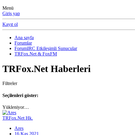
Menü
Giriş yap
Kayıt ol
Ana sayfa
Forumlar
ForumIRC Etkileşimli Sunucular
TRFox.Net & FoxFM
TRFox.Net Haberleri
Filtreler
Seçilenleri göster:
Yükleniyor…
TRFox.Net Hk.
Ares
16 Kas 2021