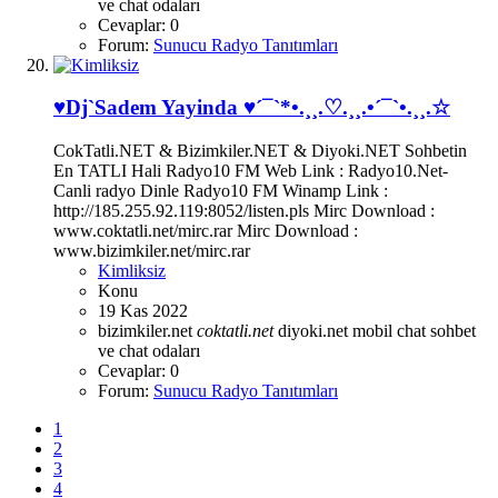
ve chat odaları
Cevaplar: 0
Forum:
Sunucu Radyo Tanıtımları
♥Dj`Sadem Yayinda ♥´¯`*•.¸¸.♡.¸¸.•´¯`•.¸¸.☆
CokTatli.NET & Bizimkiler.NET & Diyoki.NET Sohbetin
En TATLI Hali Radyo10 FM Web Link : Radyo10.Net-
Canli radyo Dinle Radyo10 FM Winamp Link :
http://185.255.92.119:8052/listen.pls Mirc Download :
www.coktatli.net/mirc.rar Mirc Download :
www.bizimkiler.net/mirc.rar
Kimliksiz
Konu
19 Kas 2022
bizimkiler.net
coktatli.net
diyoki.net
mobil chat
sohbet
ve chat odaları
Cevaplar: 0
Forum:
Sunucu Radyo Tanıtımları
1
2
3
4