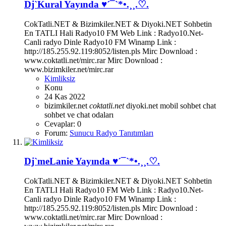
Dj`Kural Yayında ♥´¯`*•.¸¸.♡.
CokTatli.NET & Bizimkiler.NET & Diyoki.NET Sohbetin
En TATLI Hali Radyo10 FM Web Link : Radyo10.Net-
Canli radyo Dinle Radyo10 FM Winamp Link :
http://185.255.92.119:8052/listen.pls Mirc Download :
www.coktatli.net/mirc.rar Mirc Download :
www.bizimkiler.net/mirc.rar
Kimliksiz
Konu
24 Kas 2022
bizimkiler.net
coktatli.net
diyoki.net
mobil sohbet chat
sohbet ve chat odaları
Cevaplar: 0
Forum:
Sunucu Radyo Tanıtımları
Dj`meLanie Yayında ♥´¯`*•.¸¸.♡.
CokTatli.NET & Bizimkiler.NET & Diyoki.NET Sohbetin
En TATLI Hali Radyo10 FM Web Link : Radyo10.Net-
Canli radyo Dinle Radyo10 FM Winamp Link :
http://185.255.92.119:8052/listen.pls Mirc Download :
www.coktatli.net/mirc.rar Mirc Download :