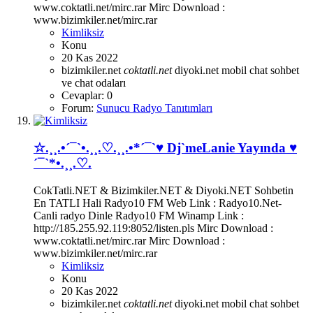
www.coktatli.net/mirc.rar Mirc Download :
www.bizimkiler.net/mirc.rar
Kimliksiz
Konu
20 Kas 2022
bizimkiler.net
coktatli.net
diyoki.net
mobil chat
sohbet
ve chat odaları
Cevaplar: 0
Forum:
Sunucu Radyo Tanıtımları
☆.¸¸.•´¯`•.¸¸.♡.¸¸.•*´¯`♥ Dj`meLanie Yayında ♥
´¯`*•.¸¸.♡.
CokTatli.NET & Bizimkiler.NET & Diyoki.NET Sohbetin
En TATLI Hali Radyo10 FM Web Link : Radyo10.Net-
Canli radyo Dinle Radyo10 FM Winamp Link :
http://185.255.92.119:8052/listen.pls Mirc Download :
www.coktatli.net/mirc.rar Mirc Download :
www.bizimkiler.net/mirc.rar
Kimliksiz
Konu
20 Kas 2022
bizimkiler.net
coktatli.net
diyoki.net
mobil chat
sohbet