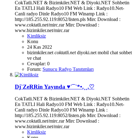
CokTatli.NET & Bizimkiler.NET & Diyoki.NET Sohbetin
En TATLI Hali Radyo10 FM Web Link : Radyo10.Net-
Canli radyo Dinle Radyo10 FM Winamp Link :
http://185.255.92.119:8052/listen.pls Mirc Download :
www.coktatli.net/mirc.rar Mirc Download :
www.bizimkiler.net/mirc.rar
Kimliksiz
Konu
24 Kas 2022
bizimkiler.net
coktatli.net
diyoki.net
mobil chat
sohbet
ve chat
Cevaplar: 0
Forum:
Sunucu Radyo Tanıtımları
Dj`ZeRRin Yayında ♥´¯`*•.¸¸.♡
CokTatli.NET & Bizimkiler.NET & Diyoki.NET Sohbetin
En TATLI Hali Radyo10 FM Web Link : Radyo10.Net-
Canli radyo Dinle Radyo10 FM Winamp Link :
http://185.255.92.119:8052/listen.pls Mirc Download :
www.coktatli.net/mirc.rar Mirc Download :
www.bizimkiler.net/mirc.rar
Kimliksiz
Konu