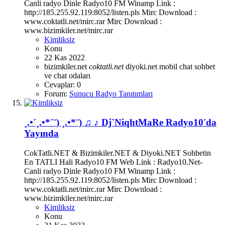
Canli radyo Dinle Radyo10 FM Winamp Link :
http://185.255.92.119:8052/listen.pls Mirc Download :
www.coktatli.net/mirc.rar Mirc Download :
www.bizimkiler.net/mirc.rar
Kimliksiz
Konu
22 Kas 2022
bizimkiler.net
coktatli.net
diyoki.net
mobil chat
sohbet
ve chat odaları
Cevaplar: 0
Forum:
Sunucu Radyo Tanıtımları
¸.•´¸.•*´¨) ¸.•*¨) ♫ ♪ Dj`NiqhtMaRe Radyo10'da
Yayında
CokTatli.NET & Bizimkiler.NET & Diyoki.NET Sohbetin
En TATLI Hali Radyo10 FM Web Link : Radyo10.Net-
Canli radyo Dinle Radyo10 FM Winamp Link :
http://185.255.92.119:8052/listen.pls Mirc Download :
www.coktatli.net/mirc.rar Mirc Download :
www.bizimkiler.net/mirc.rar
Kimliksiz
Konu