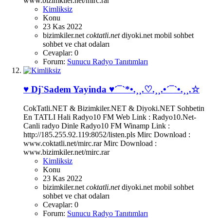
www.bizimkiler.net/mirc.rar
Kimliksiz
Konu
23 Kas 2022
bizimkiler.net
coktatli.net
diyoki.net
mobil sohbet
sohbet ve chat odaları
Cevaplar: 0
Forum:
Sunucu Radyo Tanıtımları
♥ Dj`Sadem Yayinda ♥´¯`*•.¸¸.♡.¸¸.•´¯`•.¸¸.☆
CokTatli.NET & Bizimkiler.NET & Diyoki.NET Sohbetin
En TATLI Hali Radyo10 FM Web Link : Radyo10.Net-
Canli radyo Dinle Radyo10 FM Winamp Link :
http://185.255.92.119:8052/listen.pls Mirc Download :
www.coktatli.net/mirc.rar Mirc Download :
www.bizimkiler.net/mirc.rar
Kimliksiz
Konu
23 Kas 2022
bizimkiler.net
coktatli.net
diyoki.net
mobil sohbet
sohbet ve chat odaları
Cevaplar: 0
Forum:
Sunucu Radyo Tanıtımları