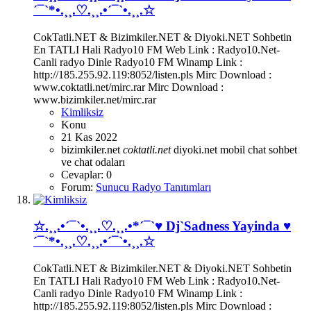
´¯`*•.¸¸.♡.¸¸.•´¯`•.¸¸.☆
CokTatli.NET & Bizimkiler.NET & Diyoki.NET Sohbetin
En TATLI Hali Radyo10 FM Web Link : Radyo10.Net-
Canli radyo Dinle Radyo10 FM Winamp Link :
http://185.255.92.119:8052/listen.pls Mirc Download :
www.coktatli.net/mirc.rar Mirc Download :
www.bizimkiler.net/mirc.rar
Kimliksiz
Konu
21 Kas 2022
bizimkiler.net
coktatli.net
diyoki.net
mobil chat
sohbet
ve chat odaları
Cevaplar: 0
Forum:
Sunucu Radyo Tanıtımları
☆.¸¸.•´¯`•.¸¸.♡.¸¸.•*´¯`♥ Dj`Sadness Yayinda ♥
´¯`*•.¸¸.♡.¸¸.•´¯`•.¸¸.☆
CokTatli.NET & Bizimkiler.NET & Diyoki.NET Sohbetin
En TATLI Hali Radyo10 FM Web Link : Radyo10.Net-
Canli radyo Dinle Radyo10 FM Winamp Link :
http://185.255.92.119:8052/listen.pls Mirc Download :