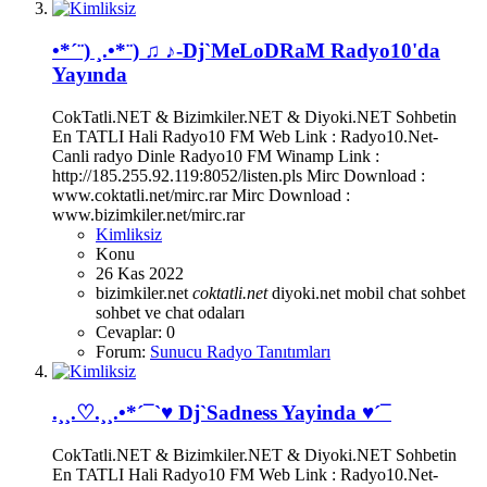
•*´¨) ¸.•*¨) ♫ ♪-Dj`MeLoDRaM Radyo10'da
Yayında
CokTatli.NET & Bizimkiler.NET & Diyoki.NET Sohbetin
En TATLI Hali Radyo10 FM Web Link : Radyo10.Net-
Canli radyo Dinle Radyo10 FM Winamp Link :
http://185.255.92.119:8052/listen.pls Mirc Download :
www.coktatli.net/mirc.rar Mirc Download :
www.bizimkiler.net/mirc.rar
Kimliksiz
Konu
26 Kas 2022
bizimkiler.net
coktatli.net
diyoki.net
mobil chat sohbet
sohbet ve chat odaları
Cevaplar: 0
Forum:
Sunucu Radyo Tanıtımları
.¸¸.♡.¸¸.•*´¯`♥ Dj`Sadness Yayinda ♥´¯
CokTatli.NET & Bizimkiler.NET & Diyoki.NET Sohbetin
En TATLI Hali Radyo10 FM Web Link : Radyo10.Net-