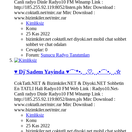
Canli radyo Dinle Radyo10 FM Winamp Link :
http://185.255.92.119:8052/listen.pls Mirc Download :
www.coktatli.net/mirc.rar Mirc Download :
www.bizimkiler.net/mirc.rar
Kimliksiz
Konu
25 Kas 2022
bizimkiler.net
coktatli.net
diyoki.net
mobil chat sohbet
sohbet ve chat odaları
Cevaplar: 0
Forum:
Sunucu Radyo Tanıtımları
♥ Dj`Sadem Yayinda ♥´¯`*•.¸¸.♡.¸¸.•´¯`•.¸¸.☆
CokTatli.NET & Bizimkiler.NET & Diyoki.NET Sohbetin
En TATLI Hali Radyo10 FM Web Link : Radyo10.Net-
Canli radyo Dinle Radyo10 FM Winamp Link :
http://185.255.92.119:8052/listen.pls Mirc Download :
www.coktatli.net/mirc.rar Mirc Download :
www.bizimkiler.net/mirc.rar
Kimliksiz
Konu
25 Kas 2022
bizimkiler.net
coktatli.net
diyoki.net
mobil chat
sohbet