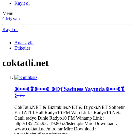
Kayıt ol
Menü
Giriş yap
Kayıt ol
Ana sayfa
Etiketler
coktatli.net
⋇⊶⊰❣⊱⊷⋇ ⋇Dj`Sadness Yayında⋇⊶⊰❣
⊱⊷
CokTatli.NET & Bizimkiler.NET & Diyoki.NET Sohbetin
En TATLI Hali Radyo10 FM Web Link : Radyo10.Net-
Canli radyo Dinle Radyo10 FM Winamp Link :
http://185.255.92.119:8052/listen.pls Mirc Download :
www.coktatli.net/mirc.rar Mirc Download :