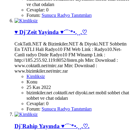
ve chat odaları
Cevaplar: 0
Forum:
Sunucu Radyo Tanıtımları
♥ Dj`Zeit Yayinda ♥´¯`*•.¸¸.♡
CokTatli.NET & Bizimkiler.NET & Diyoki.NET Sohbetin
En TATLI Hali Radyo10 FM Web Link : Radyo10.Net-
Canli radyo Dinle Radyo10 FM Winamp Link :
http://185.255.92.119:8052/listen.pls Mirc Download :
www.coktatli.net/mirc.rar Mirc Download :
www.bizimkiler.net/mirc.rar
Kimliksiz
Konu
25 Kas 2022
bizimkiler.net
coktatli.net
diyoki.net
mobil sohbet chat
sohbet ve chat odaları
Cevaplar: 0
Forum:
Sunucu Radyo Tanıtımları
Dj`Rahip Yayında ♥´¯`*•.¸¸.♡.