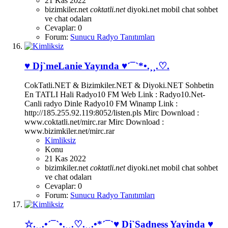
21 Kas 2022
bizimkiler.net
coktatli.net
diyoki.net
mobil chat
sohbet
ve chat odaları
Cevaplar: 0
Forum:
Sunucu Radyo Tanıtımları
♥ Dj`meLanie Yayında ♥´¯`*•.¸¸.♡.
CokTatli.NET & Bizimkiler.NET & Diyoki.NET Sohbetin
En TATLI Hali Radyo10 FM Web Link : Radyo10.Net-
Canli radyo Dinle Radyo10 FM Winamp Link :
http://185.255.92.119:8052/listen.pls Mirc Download :
www.coktatli.net/mirc.rar Mirc Download :
www.bizimkiler.net/mirc.rar
Kimliksiz
Konu
21 Kas 2022
bizimkiler.net
coktatli.net
diyoki.net
mobil chat
sohbet
ve chat odaları
Cevaplar: 0
Forum:
Sunucu Radyo Tanıtımları
☆.¸¸.•´¯`•.¸¸.♡.¸¸.•*´¯`♥ Dj`Sadness Yayinda ♥