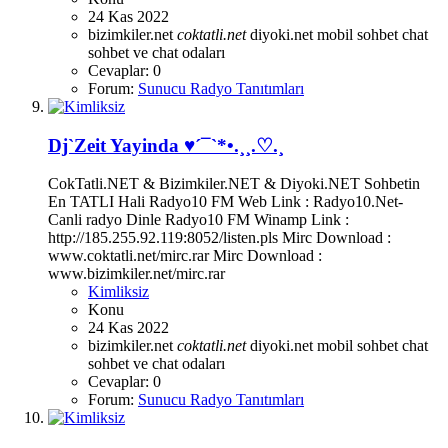
24 Kas 2022
bizimkiler.net
coktatli.net
diyoki.net
mobil sohbet chat
sohbet ve chat odaları
Cevaplar: 0
Forum:
Sunucu Radyo Tanıtımları
Dj`Zeit Yayinda ♥´¯`*•.¸¸.♡.¸
CokTatli.NET & Bizimkiler.NET & Diyoki.NET Sohbetin
En TATLI Hali Radyo10 FM Web Link : Radyo10.Net-
Canli radyo Dinle Radyo10 FM Winamp Link :
http://185.255.92.119:8052/listen.pls Mirc Download :
www.coktatli.net/mirc.rar Mirc Download :
www.bizimkiler.net/mirc.rar
Kimliksiz
Konu
24 Kas 2022
bizimkiler.net
coktatli.net
diyoki.net
mobil sohbet chat
sohbet ve chat odaları
Cevaplar: 0
Forum:
Sunucu Radyo Tanıtımları