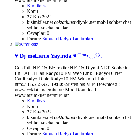
www.bizimkiler.net/mirc.rar
Kimliksiz
Konu
27 Kas 2022
bizimkiler.net
coktatli.net
diyoki.net
mobil sohbet chat
sohbet ve chat odaları
Cevaplar: 0
Forum:
Sunucu Radyo Tanıtımları
♥ Dj`meLanie Yayında ♥´¯`*•.¸¸.♡.
CokTatli.NET & Bizimkiler.NET & Diyoki.NET Sohbetin
En TATLI Hali Radyo10 FM Web Link : Radyo10.Net-
Canli radyo Dinle Radyo10 FM Winamp Link :
http://185.255.92.119:8052/listen.pls Mirc Download :
www.coktatli.net/mirc.rar Mirc Download :
www.bizimkiler.net/mirc.rar
Kimliksiz
Konu
27 Kas 2022
bizimkiler.net
coktatli.net
diyoki.net
mobil sohbet chat
sohbet ve chat odaları
Cevaplar: 0
Forum:
Sunucu Radyo Tanıtımları