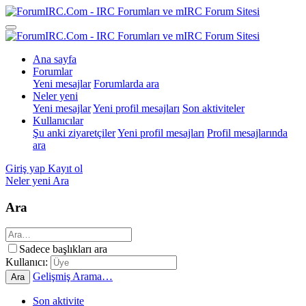
Ana sayfa
Forumlar
Yeni mesajlar
Forumlarda ara
Neler yeni
Yeni mesajlar
Yeni profil mesajları
Son aktiviteler
Kullanıcılar
Şu anki ziyaretçiler
Yeni profil mesajları
Profil mesajlarında
ara
Giriş yap
Kayıt ol
Neler yeni
Ara
Ara
Sadece başlıkları ara
Kullanıcı:
Gelişmiş Arama…
Ara
Son aktivite