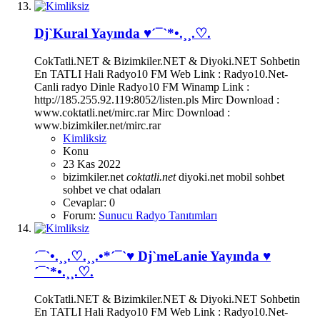
Dj`Kural Yayında ♥´¯`*•.¸¸.♡.
CokTatli.NET & Bizimkiler.NET & Diyoki.NET Sohbetin
En TATLI Hali Radyo10 FM Web Link : Radyo10.Net-
Canli radyo Dinle Radyo10 FM Winamp Link :
http://185.255.92.119:8052/listen.pls Mirc Download :
www.coktatli.net/mirc.rar Mirc Download :
www.bizimkiler.net/mirc.rar
Kimliksiz
Konu
23 Kas 2022
bizimkiler.net
coktatli.net
diyoki.net
mobil sohbet
sohbet ve chat odaları
Cevaplar: 0
Forum:
Sunucu Radyo Tanıtımları
´¯`•.¸¸.♡.¸¸.•*´¯`♥ Dj`meLanie Yayında ♥
´¯`*•.¸¸.♡.
CokTatli.NET & Bizimkiler.NET & Diyoki.NET Sohbetin
En TATLI Hali Radyo10 FM Web Link : Radyo10.Net-