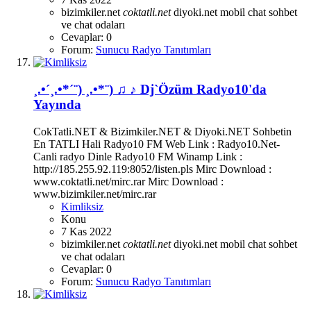
bizimkiler.net
coktatli.net
diyoki.net
mobil chat
sohbet
ve chat odaları
Cevaplar: 0
Forum:
Sunucu Radyo Tanıtımları
¸.•´¸.•*´¨) ¸.•*¨) ♫ ♪ Dj`Özüm Radyo10'da
Yayında
CokTatli.NET & Bizimkiler.NET & Diyoki.NET Sohbetin
En TATLI Hali Radyo10 FM Web Link : Radyo10.Net-
Canli radyo Dinle Radyo10 FM Winamp Link :
http://185.255.92.119:8052/listen.pls Mirc Download :
www.coktatli.net/mirc.rar Mirc Download :
www.bizimkiler.net/mirc.rar
Kimliksiz
Konu
7 Kas 2022
bizimkiler.net
coktatli.net
diyoki.net
mobil chat
sohbet
ve chat odaları
Cevaplar: 0
Forum:
Sunucu Radyo Tanıtımları