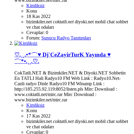
www.bizimkiler.net/mirc.rar
Kimliksiz
Konu
18 Kas 2022
bizimkiler.net
coktatli.net
diyoki.net
mobil chat
sohbet
ve chat odaları
Cevaplar: 0
Forum:
Sunucu Radyo Tanıtımları
♡.¸¸.•*´¯`♥ Dj`CeZayirTurK Yayında ♥
´¯`*•.¸¸.♡.
CokTatli.NET & Bizimkiler.NET & Diyoki.NET Sohbetin
En TATLI Hali Radyo10 FM Web Link : Radyo10.Net-
Canli radyo Dinle Radyo10 FM Winamp Link :
http://185.255.92.119:8052/listen.pls Mirc Download :
www.coktatli.net/mirc.rar Mirc Download :
www.bizimkiler.net/mirc.rar
Kimliksiz
Konu
17 Kas 2022
bizimkiler.net
coktatli.net
diyoki.net
mobil chat
sohbet
ve chat odaları
Cevaplar: 0