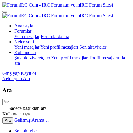
Ana sayfa
Forumlar
Yeni mesajlar
Forumlarda ara
Neler yeni
Yeni mesajlar
Yeni profil mesajları
Son aktiviteler
Kullanıcılar
Şu anki ziyaretçiler
Yeni profil mesajları
Profil mesajlarında
ara
Giriş yap
Kayıt ol
Neler yeni
Ara
Ara
Sadece başlıkları ara
Kullanıcı:
Gelişmiş Arama…
Ara
Son aktivite