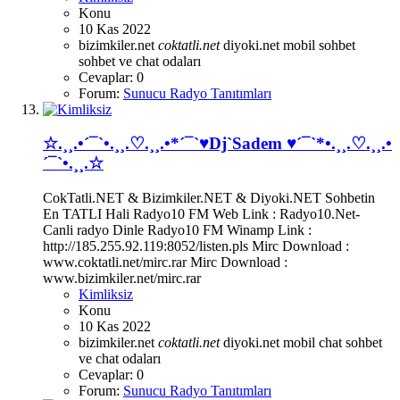
Konu
10 Kas 2022
bizimkiler.net
coktatli.net
diyoki.net
mobil sohbet
sohbet ve chat odaları
Cevaplar: 0
Forum:
Sunucu Radyo Tanıtımları
☆.¸¸.•´¯`•.¸¸.♡.¸¸.•*´¯`♥Dj`Sadem ♥´¯`*•.¸¸.♡.¸¸.•
´¯`•.¸¸.☆
CokTatli.NET & Bizimkiler.NET & Diyoki.NET Sohbetin
En TATLI Hali Radyo10 FM Web Link : Radyo10.Net-
Canli radyo Dinle Radyo10 FM Winamp Link :
http://185.255.92.119:8052/listen.pls Mirc Download :
www.coktatli.net/mirc.rar Mirc Download :
www.bizimkiler.net/mirc.rar
Kimliksiz
Konu
10 Kas 2022
bizimkiler.net
coktatli.net
diyoki.net
mobil chat
sohbet
ve chat odaları
Cevaplar: 0
Forum:
Sunucu Radyo Tanıtımları