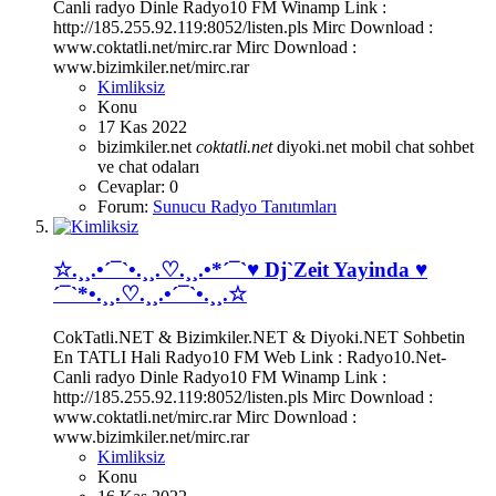
Canli radyo Dinle Radyo10 FM Winamp Link :
http://185.255.92.119:8052/listen.pls Mirc Download :
www.coktatli.net/mirc.rar Mirc Download :
www.bizimkiler.net/mirc.rar
Kimliksiz
Konu
17 Kas 2022
bizimkiler.net
coktatli.net
diyoki.net
mobil chat
sohbet
ve chat odaları
Cevaplar: 0
Forum:
Sunucu Radyo Tanıtımları
☆.¸¸.•´¯`•.¸¸.♡.¸¸.•*´¯`♥ Dj`Zeit Yayinda ♥
´¯`*•.¸¸.♡.¸¸.•´¯`•.¸¸.☆
CokTatli.NET & Bizimkiler.NET & Diyoki.NET Sohbetin
En TATLI Hali Radyo10 FM Web Link : Radyo10.Net-
Canli radyo Dinle Radyo10 FM Winamp Link :
http://185.255.92.119:8052/listen.pls Mirc Download :
www.coktatli.net/mirc.rar Mirc Download :
www.bizimkiler.net/mirc.rar
Kimliksiz
Konu