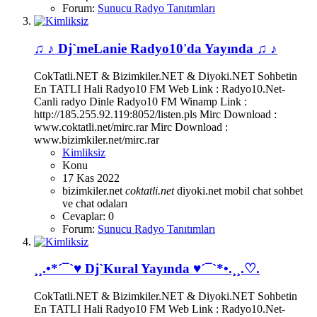
Forum:
Sunucu Radyo Tanıtımları
♫ ♪ Dj`meLanie Radyo10'da Yayında ♫ ♪
CokTatli.NET & Bizimkiler.NET & Diyoki.NET Sohbetin
En TATLI Hali Radyo10 FM Web Link : Radyo10.Net-
Canli radyo Dinle Radyo10 FM Winamp Link :
http://185.255.92.119:8052/listen.pls Mirc Download :
www.coktatli.net/mirc.rar Mirc Download :
www.bizimkiler.net/mirc.rar
Kimliksiz
Konu
17 Kas 2022
bizimkiler.net
coktatli.net
diyoki.net
mobil chat
sohbet
ve chat odaları
Cevaplar: 0
Forum:
Sunucu Radyo Tanıtımları
¸¸.•*´¯`♥ Dj`Kural Yayında ♥´¯`*•.¸¸.♡.
CokTatli.NET & Bizimkiler.NET & Diyoki.NET Sohbetin
En TATLI Hali Radyo10 FM Web Link : Radyo10.Net-