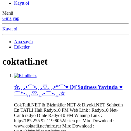
Kayıt ol
Menü
Giriş yap
Kayıt ol
Ana sayfa
Etiketler
coktatli.net
☆.¸¸.•´¯`•.¸¸.♡.¸¸.•*´¯`♥ Dj`Sadness Yayinda ♥
´¯`*•.¸¸.♡.¸¸.•´¯`•.¸¸.☆
CokTatli.NET & Bizimkiler.NET & Diyoki.NET Sohbetin
En TATLI Hali Radyo10 FM Web Link : Radyo10.Net-
Canli radyo Dinle Radyo10 FM Winamp Link :
http://185.255.92.119:8052/listen.pls Mirc Download :
www.coktatli.net/mirc.rar Mirc Download :