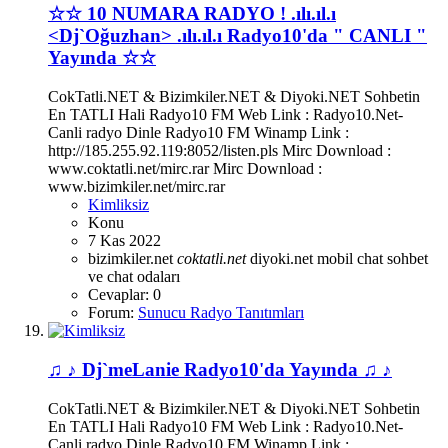
☆☆ 10 NUMARA RADYO ! .ılı.ıl.ı
<Dj`Oğuzhan> .ılı.ıl.ı Radyo10'da " CANLI "
Yayında ☆☆
CokTatli.NET & Bizimkiler.NET & Diyoki.NET Sohbetin
En TATLI Hali Radyo10 FM Web Link : Radyo10.Net-
Canli radyo Dinle Radyo10 FM Winamp Link :
http://185.255.92.119:8052/listen.pls Mirc Download :
www.coktatli.net/mirc.rar Mirc Download :
www.bizimkiler.net/mirc.rar
Kimliksiz
Konu
7 Kas 2022
bizimkiler.net
coktatli.net
diyoki.net
mobil chat
sohbet
ve chat odaları
Cevaplar: 0
Forum:
Sunucu Radyo Tanıtımları
♫ ♪ Dj`meLanie Radyo10'da Yayında ♫ ♪
CokTatli.NET & Bizimkiler.NET & Diyoki.NET Sohbetin
En TATLI Hali Radyo10 FM Web Link : Radyo10.Net-
Canli radyo Dinle Radyo10 FM Winamp Link :