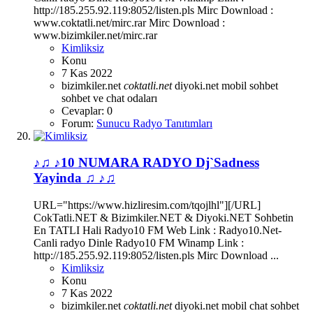
http://185.255.92.119:8052/listen.pls Mirc Download :
www.coktatli.net/mirc.rar Mirc Download :
www.bizimkiler.net/mirc.rar
Kimliksiz
Konu
7 Kas 2022
bizimkiler.net
coktatli.net
diyoki.net
mobil sohbet
sohbet ve chat odaları
Cevaplar: 0
Forum:
Sunucu Radyo Tanıtımları
♪♫ ♪10 NUMARA RADYO Dj`Sadness
Yayinda ♫ ♪♫
URL="https://www.hizliresim.com/tqojlhl"][/URL]
CokTatli.NET & Bizimkiler.NET & Diyoki.NET Sohbetin
En TATLI Hali Radyo10 FM Web Link : Radyo10.Net-
Canli radyo Dinle Radyo10 FM Winamp Link :
http://185.255.92.119:8052/listen.pls Mirc Download ...
Kimliksiz
Konu
7 Kas 2022
bizimkiler.net
coktatli.net
diyoki.net
mobil chat
sohbet