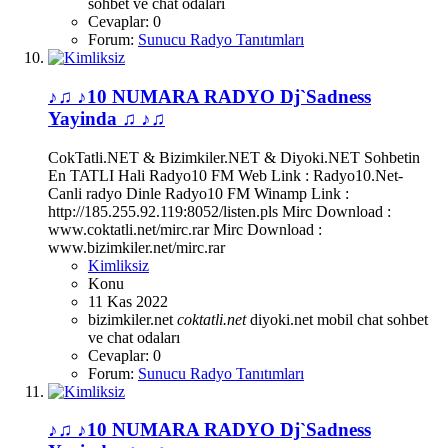
sohbet ve chat odaları
Cevaplar: 0
Forum:
Sunucu Radyo Tanıtımları
♪♫ ♪10 NUMARA RADYO Dj`Sadness
Yayinda ♫ ♪♫
CokTatli.NET & Bizimkiler.NET & Diyoki.NET Sohbetin
En TATLI Hali Radyo10 FM Web Link : Radyo10.Net-
Canli radyo Dinle Radyo10 FM Winamp Link :
http://185.255.92.119:8052/listen.pls Mirc Download :
www.coktatli.net/mirc.rar Mirc Download :
www.bizimkiler.net/mirc.rar
Kimliksiz
Konu
11 Kas 2022
bizimkiler.net
coktatli.net
diyoki.net
mobil chat
sohbet
ve chat odaları
Cevaplar: 0
Forum:
Sunucu Radyo Tanıtımları
♪♫ ♪10 NUMARA RADYO Dj`Sadness