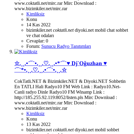
www.coktatli.net/mirc.rar Mirc Download :
www.bizimkiler.net/mirc.rar
Kimliksiz
Konu
14 Kas 2022
bizimkiler.net
coktatli.net
diyoki.net
mobil chat
sohbet
ve chat odaları
Cevaplar: 0
Forum:
Sunucu Radyo Tanıtımları
☆.¸¸.•´¯`•.¸¸.♡.¸¸.•*´¯`♥ Dj`Oğuzhan ♥
´¯`*•.¸¸.♡.¸¸.•´¯`•.¸¸.☆
CokTatli.NET & Bizimkiler.NET & Diyoki.NET Sohbetin
En TATLI Hali Radyo10 FM Web Link : Radyo10.Net-
Canli radyo Dinle Radyo10 FM Winamp Link :
http://185.255.92.119:8052/listen.pls Mirc Download :
www.coktatli.net/mirc.rar Mirc Download :
www.bizimkiler.net/mirc.rar
Kimliksiz
Konu
13 Kas 2022
bizimkiler.net
coktatli.net
diyoki.net
mobil sohbet