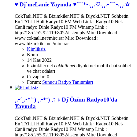
♥ Dj`meLanie Yayında ♥´¯`*•.¸¸.♡.¸¸.•´¯`•.¸¸.☆
CokTatli.NET & Bizimkiler.NET & Diyoki.NET Sohbetin
En TATLI Hali Radyo10 FM Web Link : Radyo10.Net-
Canli radyo Dinle Radyo10 FM Winamp Link :
http://185.255.92.119:8052/listen.pls Mirc Download :
www.coktatli.net/mirc.rar Mirc Download :
www.bizimkiler.net/mirc.rar
Kimliksiz
Konu
14 Kas 2022
bizimkiler.net
coktatli.net
diyoki.net
mobil chat
sohbet
ve chat odaları
Cevaplar: 0
Forum:
Sunucu Radyo Tanıtımları
¸.•´¸.•*´¨) ¸.•*¨) ♫ ♪ Dj`Özüm Radyo10'da
Yayında
CokTatli.NET & Bizimkiler.NET & Diyoki.NET Sohbetin
En TATLI Hali Radyo10 FM Web Link : Radyo10.Net-
Canli radyo Dinle Radyo10 FM Winamp Link :
http://185.255.92.119:8052/listen.pls Mirc Download :