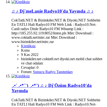
♫ ♪ Dj`meLanie Radyo10'da Yayında ♫ ♪
CokTatli.NET & Bizimkiler.NET & Diyoki.NET Sohbetin
En TATLI Hali Radyo10 FM Web Link : Radyo10.Net-
Canli radyo Dinle Radyo10 FM Winamp Link :
http://185.255.92.119:8052/listen.pls Mirc Download :
www.coktatli.net/mirc.rar Mirc Download :
www.bizimkiler.net/mirc.rar
Kimliksiz
Konu
9 Kas 2022
bizimkiler.net
coktatli.net
diyoki.net
mobil chat
sohbet
ve chat odaları
Cevaplar: 0
Forum:
Sunucu Radyo Tanıtımları
¸.•´¸.•*´¨) ¸.•*¨) ♫ ♪ Dj`Özüm Radyo10'da
Yayında
CokTatli.NET & Bizimkiler.NET & Diyoki.NET Sohbetin
En TATLI Hali Radyo10 FM Web Link : Radyo10.Net-