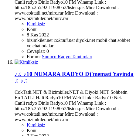
Canli radyo Dinle Radyo10 FM Winamp Link :
http://185.255.92.119:8052/listen.pls Mirc Download :
www.coktatli.net/mirc.rar Mirc Download :
www.bizimkiler.net/mirc.rar
Kimliksiz
Konu
8 Kas 2022
bizimkiler.net
coktatli.net
diyoki.net
mobil chat
sohbet
ve chat odaları
Cevaplar: 0
Forum:
Sunucu Radyo Tanıtımları
♪♫ ♪10 NUMARA RADYO Dj`memati Yayinda
♫ ♪♫
CokTatli.NET & Bizimkiler.NET & Diyoki.NET Sohbetin
En TATLI Hali Radyo10 FM Web Link : Radyo10.Net-
Canli radyo Dinle Radyo10 FM Winamp Link :
http://185.255.92.119:8052/listen.pls Mirc Download :
www.coktatli.net/mirc.rar Mirc Download :
www.bizimkiler.net/mirc.rar
Kimliksiz
Konu
7 Kas 2022