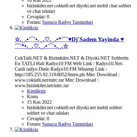
16 Kas 2022
bizimkiler.net
coktatli.net
diyoki.net
mobil chat
sohbet
ve chat odaları
Cevaplar: 0
Forum:
Sunucu Radyo Tanıtımları
☆.¸¸.•´¯`•.¸¸.♡.¸¸.•*´¯`♥Dj`Sadem Yayinda ♥
´¯`*•.¸¸.♡.¸¸.•´¯`•.¸¸.☆
CokTatli.NET & Bizimkiler.NET & Diyoki.NET Sohbetin
En TATLI Hali Radyo10 FM Web Link : Radyo10.Net-
Canli radyo Dinle Radyo10 FM Winamp Link :
http://185.255.92.119:8052/listen.pls Mirc Download :
www.coktatli.net/mirc.rar Mirc Download :
www.bizimkiler.net/mirc.rar
Kimliksiz
Konu
15 Kas 2022
bizimkiler.net
coktatli.net
diyoki.net
mobil sohbet
sohbet ve chat odaları
Cevaplar: 0
Forum:
Sunucu Radyo Tanıtımları