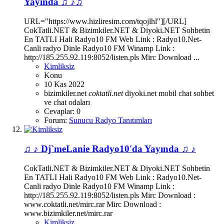
Yayinda ♫ ♪♫
URL="https://www.hizliresim.com/tqojlhl"][/URL]
CokTatli.NET & Bizimkiler.NET & Diyoki.NET Sohbetin
En TATLI Hali Radyo10 FM Web Link : Radyo10.Net-
Canli radyo Dinle Radyo10 FM Winamp Link :
http://185.255.92.119:8052/listen.pls Mirc Download ...
Kimliksiz
Konu
10 Kas 2022
bizimkiler.net
coktatli.net
diyoki.net
mobil chat
sohbet
ve chat odaları
Cevaplar: 0
Forum:
Sunucu Radyo Tanıtımları
♫ ♪ Dj`meLanie Radyo10'da Yayında ♫ ♪
CokTatli.NET & Bizimkiler.NET & Diyoki.NET Sohbetin
En TATLI Hali Radyo10 FM Web Link : Radyo10.Net-
Canli radyo Dinle Radyo10 FM Winamp Link :
http://185.255.92.119:8052/listen.pls Mirc Download :
www.coktatli.net/mirc.rar Mirc Download :
www.bizimkiler.net/mirc.rar
Kimliksiz