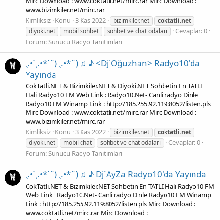
Mirc Download : www.coktatli.net/mirc.rar Mirc Download :
www.bizimkiler.net/mirc.rar
Kimliksiz
Konu
3 Kas 2022
bizimkiler.net
coktatli.net
Cevaplar: 0
diyoki.net
mobil sohbet
sohbet ve chat odaları
Forum:
Sunucu Radyo Tanıtımları
¸.•´¸.•*´¨) ¸.•*¨) ♫ ♪ <Dj`Oğuzhan> Radyo10'da
Yayında
CokTatli.NET & Bizimkiler.NET & Diyoki.NET Sohbetin En TATLI
Hali Radyo10 FM Web Link : Radyo10.Net- Canli radyo Dinle
Radyo10 FM Winamp Link : http://185.255.92.119:8052/listen.pls
Mirc Download : www.coktatli.net/mirc.rar Mirc Download :
www.bizimkiler.net/mirc.rar
Kimliksiz
Konu
3 Kas 2022
bizimkiler.net
coktatli.net
Cevaplar: 0
diyoki.net
mobil chat
sohbet ve chat odaları
Forum:
Sunucu Radyo Tanıtımları
¸.•´¸.•*´¨) ¸.•*¨) ♫ ♪ Dj`AyZa Radyo10'da Yayında
CokTatli.NET & Bizimkiler.NET Sohbetin En TATLI Hali Radyo10 FM
Web Link : Radyo10.Net- Canli radyo Dinle Radyo10 FM Winamp
Link : http://185.255.92.119:8052/listen.pls Mirc Download :
www.coktatli.net/mirc.rar Mirc Download :