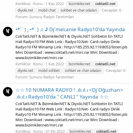
Kimliksiz
Konu
1 Kas 2022
bizimkiler.net
coktatli.net
Cevaplar: 0
diyoki.net
mobil chat
sohbet ve chat odaları
Forum:
Sunucu Radyo Tanıtımları
•*´¨) ¸.•*¨) ♫ ♪ Dj`meLanie Radyo10'da Yayında
CokTatli.NET & Bizimkiler.NET & Diyoki.NET Sohbetin En TATLI
Hali Radyo10 FM Web Link : Radyo10.Net- Canli radyo Dinle
Radyo10 FM Winamp Link : http://185.255.92.119:8052/listen.pls
Mirc Download : www.coktatli.net/mirc.rar Mirc Download :
www.bizimkiler.net/mirc.rar
Kimliksiz
Konu
1 Kas 2022
bizimkiler.net
coktatli.net
Cevaplar: 0
diyoki.net
mobil sohbet
sohbet ve chat odaları
Forum:
Sunucu Radyo Tanıtımları
☆☆ 10 NUMARA RADYO ! .ılı.ıl.ı <Dj`Oğuzhan>
.ılı.ıl.ı Radyo10'da " CANLI " Yayında ☆☆
CokTatli.NET & Bizimkiler.NET & Diyoki.NET Sohbetin En TATLI
Hali Radyo10 FM Web Link : Radyo10.Net- Canli radyo Dinle
Radyo10 FM Winamp Link : http://185.255.92.119:8052/listen.pls
Mirc Download : www.coktatli.net/mirc.rar Mirc Download :
www.bizimkiler.net/mirc.rar
Kimliksiz
Konu
31 Eki 2022
bizimkiler.net
coktatli.net