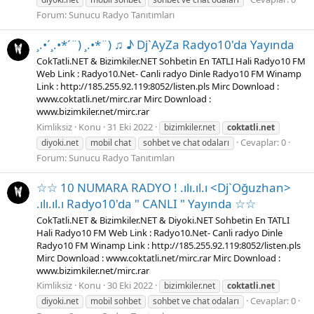
Forum:
Sunucu Radyo Tanıtımları
¸.•´¸.•*´¨) ¸.•*¨) ♫ ♪ Dj`AyZa Radyo10'da Yayında
CokTatli.NET & Bizimkiler.NET Sohbetin En TATLI Hali Radyo10 FM
Web Link : Radyo10.Net- Canli radyo Dinle Radyo10 FM Winamp
Link : http://185.255.92.119:8052/listen.pls Mirc Download :
www.coktatli.net/mirc.rar Mirc Download :
www.bizimkiler.net/mirc.rar
Kimliksiz
Konu
31 Eki 2022
bizimkiler.net
coktatli.net
Cevaplar: 0
diyoki.net
mobil chat
sohbet ve chat odaları
Forum:
Sunucu Radyo Tanıtımları
☆☆ 10 NUMARA RADYO ! .ılı.ıl.ı <Dj`Oğuzhan>
.ılı.ıl.ı Radyo10'da " CANLI " Yayında ☆☆
CokTatli.NET & Bizimkiler.NET & Diyoki.NET Sohbetin En TATLI
Hali Radyo10 FM Web Link : Radyo10.Net- Canli radyo Dinle
Radyo10 FM Winamp Link : http://185.255.92.119:8052/listen.pls
Mirc Download : www.coktatli.net/mirc.rar Mirc Download :
www.bizimkiler.net/mirc.rar
Kimliksiz
Konu
30 Eki 2022
bizimkiler.net
coktatli.net
Cevaplar: 0
diyoki.net
mobil sohbet
sohbet ve chat odaları