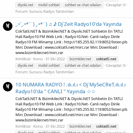
Cevaplar: 0
diyoki.net
mobil sohbet
sohbet ve chat odaları
Forum:
Sunucu Radyo Tanıtımları
¸.•´¸.•*´¨) ¸.•*¨) ♫ ♪ Dj`Zeit Radyo10'da Yayında
CokTatli.NET & Bizimkiler.NET & Diyoki.NET Sohbetin En TATLI
Hali Radyo10 FM Web Link : Radyo10.Net- Canli radyo Dinle
Radyo10 FM Winamp Link : http://185.255.92.119:8052/listen.pls
Mirc Download : www.coktatli.net/mirc.rar Mirc Download :
www.bizimkiler.net/mirc.rar
Kimliksiz
Konu
31 Eki 2022
bizimkiler.net
coktatli.net
Cevaplar: 0
diyoki.net
mobil sohbet
sohbet ve chat odaları
Forum:
Sunucu Radyo Tanıtımları
10 NUMARA RADYO ! .ılı.ıl.ı < Dj`MySeCReT.ılı.ıl.ı
Radyo10'da " CANLI " Yayında ☆☆
CokTatli.NET & Bizimkiler.NET & Diyoki.NET Sohbetin En TATLI
Hali Radyo10 FM Web Link : Radyo10.Net- Canli radyo Dinle
Radyo10 FM Winamp Link : http://185.255.92.119:8052/listen.pls
Mirc Download : www.coktatli.net/mirc.rar Mirc Download :
www.bizimkiler.net/mirc.rar
Kimliksiz
Konu
31 Eki 2022
bizimkiler.net
coktatli.net
Cevaplar: 0
diyoki.net
mobil sohbet
sohbet ve chat odaları