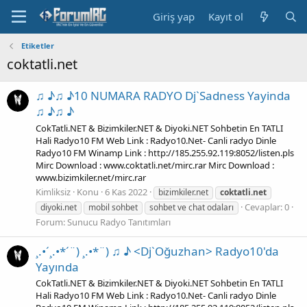
Giriş yap
Kayıt ol
Etiketler
coktatli.net
♫ ♪♫ ♪10 NUMARA RADYO Dj`Sadness Yayinda
♫ ♪♫ ♪
CokTatli.NET & Bizimkiler.NET & Diyoki.NET Sohbetin En TATLI
Hali Radyo10 FM Web Link : Radyo10.Net- Canli radyo Dinle
Radyo10 FM Winamp Link : http://185.255.92.119:8052/listen.pls
Mirc Download : www.coktatli.net/mirc.rar Mirc Download :
www.bizimkiler.net/mirc.rar
Kimliksiz
Konu
6 Kas 2022
bizimkiler.net
coktatli.net
Cevaplar: 0
diyoki.net
mobil sohbet
sohbet ve chat odaları
Forum:
Sunucu Radyo Tanıtımları
¸.•´¸.•*´¨) ¸.•*¨) ♫ ♪ <Dj`Oğuzhan> Radyo10'da
Yayında
CokTatli.NET & Bizimkiler.NET & Diyoki.NET Sohbetin En TATLI
Hali Radyo10 FM Web Link : Radyo10.Net- Canli radyo Dinle