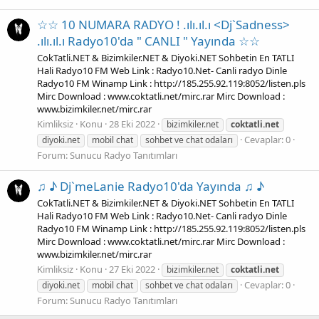
☆☆ 10 NUMARA RADYO ! .ılı.ıl.ı <Dj`Sadness>
.ılı.ıl.ı Radyo10'da " CANLI " Yayında ☆☆
CokTatli.NET & Bizimkiler.NET & Diyoki.NET Sohbetin En TATLI
Hali Radyo10 FM Web Link : Radyo10.Net- Canli radyo Dinle
Radyo10 FM Winamp Link : http://185.255.92.119:8052/listen.pls
Mirc Download : www.coktatli.net/mirc.rar Mirc Download :
www.bizimkiler.net/mirc.rar
Kimliksiz
Konu
28 Eki 2022
bizimkiler.net
coktatli.net
Cevaplar: 0
diyoki.net
mobil chat
sohbet ve chat odaları
Forum:
Sunucu Radyo Tanıtımları
♫ ♪ Dj`meLanie Radyo10'da Yayında ♫ ♪
CokTatli.NET & Bizimkiler.NET & Diyoki.NET Sohbetin En TATLI
Hali Radyo10 FM Web Link : Radyo10.Net- Canli radyo Dinle
Radyo10 FM Winamp Link : http://185.255.92.119:8052/listen.pls
Mirc Download : www.coktatli.net/mirc.rar Mirc Download :
www.bizimkiler.net/mirc.rar
Kimliksiz
Konu
27 Eki 2022
bizimkiler.net
coktatli.net
Cevaplar: 0
diyoki.net
mobil chat
sohbet ve chat odaları
Forum:
Sunucu Radyo Tanıtımları