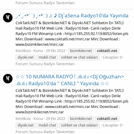
Forum:
Sunucu Radyo Tanıtımları
¸.•´¸.•*´¨) ¸.•*¨) ♫ ♪ Dj`aSena Radyo10'da Yayında
CokTatli.NET & Bizimkiler.NET & Diyoki.NET Sohbetin En TATLI
Hali Radyo10 FM Web Link : Radyo10.Net- Canli radyo Dinle
Radyo10 FM Winamp Link : http://185.255.92.119:8052/listen.pls
Mirc Download : www.coktatli.net/mirc.rar Mirc Download :
www.bizimkiler.net/mirc.rar
Kimliksiz
Konu
29 Eki 2022
bizimkiler.net
coktatli.net
Cevaplar: 0
diyoki.net
mobil chat
sohbet ve chat odaları
Forum:
Sunucu Radyo Tanıtımları
☆☆ 10 NUMARA RADYO ! .ılı.ıl.ı <Dj`Oğuzhan>
.ılı.ıl.ı Radyo10'da " CANLI " Yayında ☆☆
CokTatli.NET & Bizimkiler.NET & Diyoki.NET Sohbetin En TATLI
Hali Radyo10 FM Web Link : Radyo10.Net- Canli radyo Dinle
Radyo10 FM Winamp Link : http://185.255.92.119:8052/listen.pls
Mirc Download : www.coktatli.net/mirc.rar Mirc Download :
www.bizimkiler.net/mirc.rar
Kimliksiz
Konu
29 Eki 2022
bizimkiler.net
coktatli.net
Cevaplar: 0
diyoki.net
mobil chat
sohbet ve chat odaları
Forum:
Sunucu Radyo Tanıtımları