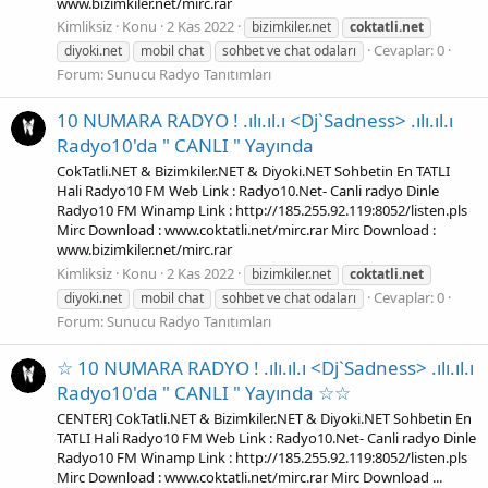
www.bizimkiler.net/mirc.rar
Kimliksiz
Konu
2 Kas 2022
bizimkiler.net
coktatli.net
Cevaplar: 0
diyoki.net
mobil chat
sohbet ve chat odaları
Forum:
Sunucu Radyo Tanıtımları
10 NUMARA RADYO ! .ılı.ıl.ı <Dj`Sadness> .ılı.ıl.ı
Radyo10'da " CANLI " Yayında
CokTatli.NET & Bizimkiler.NET & Diyoki.NET Sohbetin En TATLI
Hali Radyo10 FM Web Link : Radyo10.Net- Canli radyo Dinle
Radyo10 FM Winamp Link : http://185.255.92.119:8052/listen.pls
Mirc Download : www.coktatli.net/mirc.rar Mirc Download :
www.bizimkiler.net/mirc.rar
Kimliksiz
Konu
2 Kas 2022
bizimkiler.net
coktatli.net
Cevaplar: 0
diyoki.net
mobil chat
sohbet ve chat odaları
Forum:
Sunucu Radyo Tanıtımları
☆ 10 NUMARA RADYO ! .ılı.ıl.ı <Dj`Sadness> .ılı.ıl.ı
Radyo10'da " CANLI " Yayında ☆☆
CENTER] CokTatli.NET & Bizimkiler.NET & Diyoki.NET Sohbetin En
TATLI Hali Radyo10 FM Web Link : Radyo10.Net- Canli radyo Dinle
Radyo10 FM Winamp Link : http://185.255.92.119:8052/listen.pls
Mirc Download : www.coktatli.net/mirc.rar Mirc Download ...