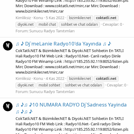
Radyo10 FM Winamp Link : http://185.255.92.119:8052/listen.pls
Mirc Download : www.coktatli.net/mirc.rar Mirc Download :
www.bizimkiler.net/mirc.rar
Kimliksiz
Konu
5 Kas 2022
bizimkiler.net
coktatli.net
Cevaplar: 0
diyoki.net
mobil chat
sohbet ve chat odaları
Forum:
Sunucu Radyo Tanıtımları
♫ ♪ Dj`meLanie Radyo10'da Yayında ♫ ♪
CokTatli.NET & Bizimkiler.NET & Diyoki.NET Sohbetin En TATLI
Hali Radyo10 FM Web Link : Radyo10.Net- Canli radyo Dinle
Radyo10 FM Winamp Link : http://185.255.92.119:8052/listen.pls
Mirc Download : www.coktatli.net/mirc.rar Mirc Download :
www.bizimkiler.net/mirc.rar
Kimliksiz
Konu
4 Kas 2022
bizimkiler.net
coktatli.net
Cevaplar: 0
diyoki.net
mobil sohbet
sohbet ve chat odaları
Forum:
Sunucu Radyo Tanıtımları
♫ ♪♫ ♪10 NUMARA RADYO Dj`Sadness Yayinda
♫ ♪♫ ♪
CokTatli.NET & Bizimkiler.NET & Diyoki.NET Sohbetin En TATLI
Hali Radyo10 FM Web Link : Radyo10.Net- Canli radyo Dinle
Radyo10 FM Winamp Link : http://185.255.92.119:8052/listen.pls