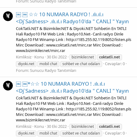
Forum:
Sunucu Radyo Tanıtımları
￼ ￼ ☆☆ 10 NUMARA RADYO ! .ılı.ıl.ı
<Dj`Sadness> .ılı.ıl.ı Radyo10'da " CANLI " Yayın
CokTatli.NET & Bizimkiler.NET & Diyoki.NET Sohbetin En TATLI
Hali Radyo10 FM Web Link : Radyo10.Net- Canli radyo Dinle
Radyo10 FM Winamp Link : http://185.255.92.119:8052/listen.pls
Mirc Download : www.coktatli.net/mirc.rar Mirc Download :
www.bizimkiler.net/mirc.rar
Kimliksiz
Konu
30 Eki 2022
bizimkiler.net
coktatli.net
Cevaplar: 0
diyoki.net
mobil chat
sohbet ve chat odaları
Forum:
Sunucu Radyo Tanıtımları
￼ ￼*☆☆ 10 NUMARA RADYO ! .ılı.ıl.ı
<Dj`Sadness> .ılı.ıl.ı Radyo10'da " CANLI " Yayın
CokTatli.NET & Bizimkiler.NET & Diyoki.NET Sohbetin En TATLI
Hali Radyo10 FM Web Link : Radyo10.Net- Canli radyo Dinle
Radyo10 FM Winamp Link : http://185.255.92.119:8052/listen.pls
Mirc Download : www.coktatli.net/mirc.rar Mirc Download :
www.bizimkiler.net/mirc.rar
Kimliksiz
Konu
30 Eki 2022
bizimkiler.net
coktatli.net
Cevaplar: 0
diyoki.net
mobil chat
sohbet ve chat odaları