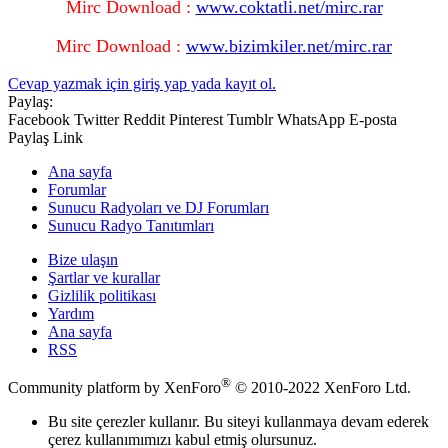
Mirc Download :
www.coktatli.net/mirc.rar
Mirc Download :
www.bizimkiler.net/mirc.rar
Cevap yazmak için giriş yap yada kayıt ol.
Paylaş:
Facebook
Twitter
Reddit
Pinterest
Tumblr
WhatsApp
E-posta
Paylaş
Link
Ana sayfa
Forumlar
Sunucu Radyoları ve DJ Forumları
Sunucu Radyo Tanıtımları
Bize ulaşın
Şartlar ve kurallar
Gizlilik politikası
Yardım
Ana sayfa
RSS
®
Community platform by XenForo
© 2010-2022 XenForo Ltd.
Bu site çerezler kullanır. Bu siteyi kullanmaya devam ederek
çerez kullanımımızı kabul etmiş olursunuz.