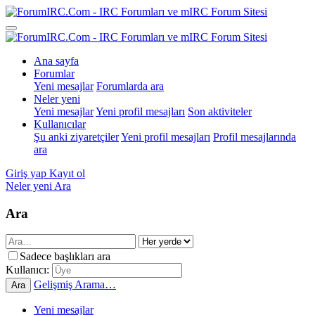
Ana sayfa
Forumlar
Yeni mesajlar
Forumlarda ara
Neler yeni
Yeni mesajlar
Yeni profil mesajları
Son aktiviteler
Kullanıcılar
Şu anki ziyaretçiler
Yeni profil mesajları
Profil mesajlarında
ara
Giriş yap
Kayıt ol
Neler yeni
Ara
Ara
Sadece başlıkları ara
Kullanıcı:
Gelişmiş Arama…
Ara
Yeni mesajlar