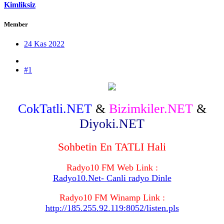
Kimliksiz
Member
24 Kas 2022
#1
CokTatli.NET
&
Bizimkiler.NET
&
Diyoki.NET
Sohbetin En TATLI Hali
Radyo10 FM Web Link :
Radyo10.Net- Canli radyo Dinle
Radyo10 FM Winamp Link :
http://185.255.92.119:8052/listen.pls