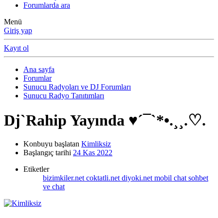
Forumlarda ara
Menü
Giriş yap
Kayıt ol
Ana sayfa
Forumlar
Sunucu Radyoları ve DJ Forumları
Sunucu Radyo Tanıtımları
Dj`Rahip Yayında ♥´¯`*•.¸¸.♡.
Konbuyu başlatan
Kimliksiz
Başlangıç tarihi
24 Kas 2022
Etiketler
bizimkiler.net
coktatli.net
diyoki.net
mobil chat
sohbet
ve chat