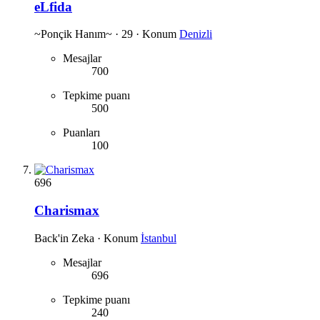
eLfida
~Ponçik Hanım~
·
29
·
Konum
Denizli
Mesajlar
700
Tepkime puanı
500
Puanları
100
696
Charismax
Back'in Zeka
·
Konum
İstanbul
Mesajlar
696
Tepkime puanı
240