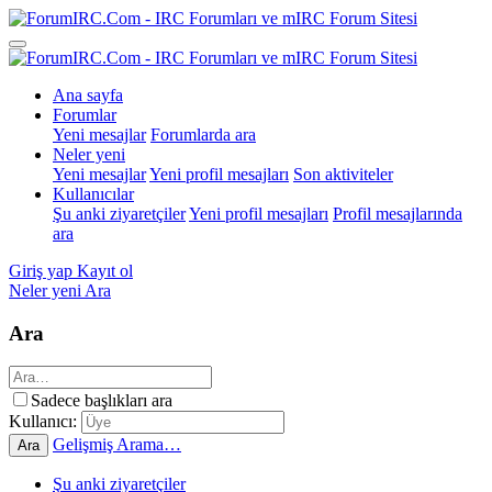
Ana sayfa
Forumlar
Yeni mesajlar
Forumlarda ara
Neler yeni
Yeni mesajlar
Yeni profil mesajları
Son aktiviteler
Kullanıcılar
Şu anki ziyaretçiler
Yeni profil mesajları
Profil mesajlarında
ara
Giriş yap
Kayıt ol
Neler yeni
Ara
Ara
Sadece başlıkları ara
Kullanıcı:
Gelişmiş Arama…
Ara
Şu anki ziyaretçiler