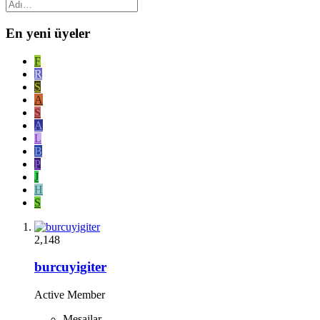
En yeni üyeler
F
R
S
A
S
A
L
B
P
J
H
S
2,148
burcuyigiter
Active Member
Mesajlar