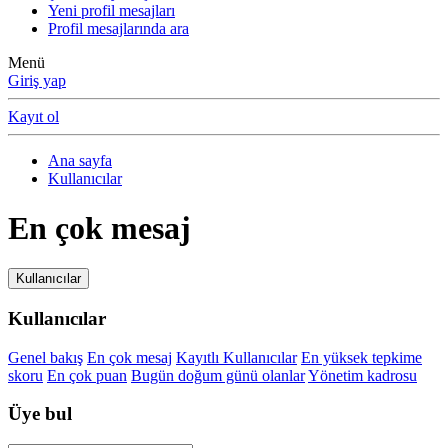
Yeni profil mesajları
Profil mesajlarında ara
Menü
Giriş yap
Kayıt ol
Ana sayfa
Kullanıcılar
En çok mesaj
Kullanıcılar
Kullanıcılar
Genel bakış
En çok mesaj
Kayıtlı Kullanıcılar
En yüksek tepkime
skoru
En çok puan
Bugün doğum günü olanlar
Yönetim kadrosu
Üye bul