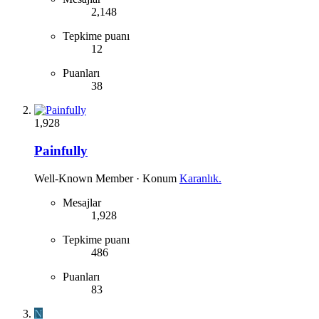
2,148
Tepkime puanı
12
Puanları
38
1,928
Painfully
Well-Known Member
·
Konum
Karanlık.
Mesajlar
1,928
Tepkime puanı
486
Puanları
83
N