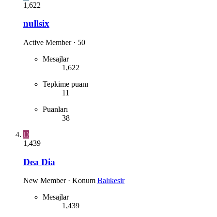
1,622
nullsix
Active Member
·
50
Mesajlar
1,622
Tepkime puanı
11
Puanları
38
D
1,439
Dea Dia
New Member
·
Konum
Balıkesir
Mesajlar
1,439