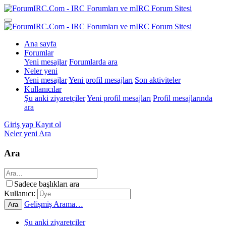
Ana sayfa
Forumlar
Yeni mesajlar
Forumlarda ara
Neler yeni
Yeni mesajlar
Yeni profil mesajları
Son aktiviteler
Kullanıcılar
Şu anki ziyaretçiler
Yeni profil mesajları
Profil mesajlarında
ara
Giriş yap
Kayıt ol
Neler yeni
Ara
Ara
Sadece başlıkları ara
Kullanıcı:
Gelişmiş Arama…
Ara
Şu anki ziyaretçiler