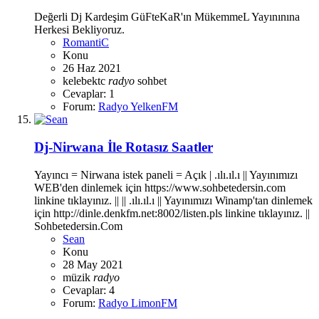
Değerli Dj Kardeşim GüFteKaR'ın MükemmeL Yayınınına
Herkesi Bekliyoruz.
RomantiC
Konu
26 Haz 2021
kelebektc
radyo
sohbet
Cevaplar: 1
Forum:
Radyo YelkenFM
Dj-Nirwana İle Rotasız Saatler
Yayıncı = Nirwana istek paneli = Açık | .ılı.ıl.ı || Yayınımızı
WEB'den dinlemek için https://www.sohbetedersin.com
linkine tıklayınız. || || .ılı.ıl.ı || Yayınımızı Winamp'tan dinlemek
için http://dinle.denkfm.net:8002/listen.pls linkine tıklayınız. ||
Sohbetedersin.Com
Sean
Konu
28 May 2021
müzik
radyo
Cevaplar: 4
Forum:
Radyo LimonFM