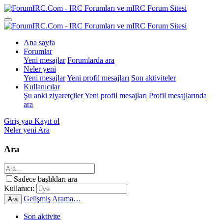
Ana sayfa
Forumlar
Yeni mesajlar
Forumlarda ara
Neler yeni
Yeni mesajlar
Yeni profil mesajları
Son aktiviteler
Kullanıcılar
Şu anki ziyaretçiler
Yeni profil mesajları
Profil mesajlarında
ara
Giriş yap
Kayıt ol
Neler yeni
Ara
Ara
Sadece başlıkları ara
Kullanıcı:
Gelişmiş Arama…
Ara
Son aktivite