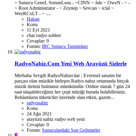
~ Sunucu GeneL SorumLusu - ~CINN ~ Jale ~ OweN - ~ -
~ Root Administrator - ~ Zeynep ~ Sevcan ~ iclal ~
WeeRCoLT - ~ -...
Hakan
Konu
11 Eyl 2021
chat
radyo
sohbet
Cevaplar: 9
Forum:
IRC Sunucu Tanıtımları
RadyoNabiz.Com Yeni Web Arayüzü Sizlerle
Merhaba Sevgili RadyoNabızcılar ; Evrensel sanatın bir
parçası olan müzikle birleşen Radyo nabız ortamında birçok
müzik türünü bulmanız mümkündür. Online olarak 7 gün 24
saat ulaşabileceğiniz her çeşit müziği burada bulabilirsiniz.
Reklamların tüketiciler üzerinde olan etkisi, gazete...
radyonabiz
Konu
24 Ağu 2021
arayüzü
nabiz
radyo
web
yeni
Cevaplar: 0
Forum:
Sunuculardaki Son Gelişmeler
E