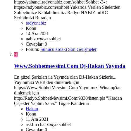
https://yabanci.radyonabiz.com/sohbet Sohbet -3- :
https://radyonabiz.com/sohbet Yukarıda Verilen Sitelerden
Sohbetimize Katılabilirsiniz. Radyo NABIZ mIRC
Scriptimizi Buradan...
radyonabiz
Konu
14 Ara 2021
nabiz
radyo
sohbet
Cevaplar: 0
Forum:
Sunuculardaki Son Gelişmeler
H
Www.Sohbetmevsimi.Com Dj-Hakan Yayında
En güzel Şarkıları ile Yayında olan DJ-Hakan Sizlerle...
Yayınımızı WEB'den dinlemek için
https://Www.SohbetMevsimi.Com Yayınımızı Winamp'tan
dinlemek için
http://Radyo.SohbetMevsimi.Com:9330/listen.pls "Kardan
Çiçekler Yaptım Sana." Tugce Kandemir
Hakan
Konu
11 Ara 2021
askfm
chat
radyo
sohbet
Cevaplar: 0