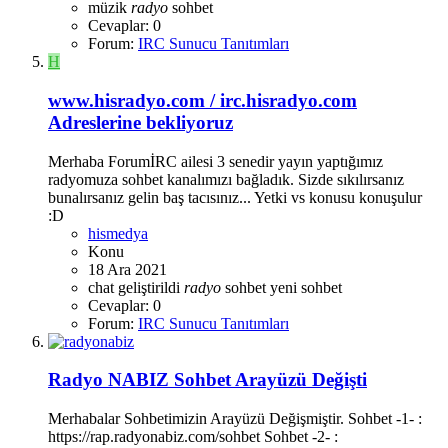
müzik
radyo
sohbet
Cevaplar: 0
Forum:
IRC Sunucu Tanıtımları
H
www.hisradyo.com / irc.hisradyo.com
Adreslerine bekliyoruz
Merhaba ForumİRC ailesi 3 senedir yayın yaptığımız
radyomuza sohbet kanalımızı bağladık. Sizde sıkılırsanız
bunalırsanız gelin baş tacısınız... Yetki vs konusu konuşulur
:D
hismedya
Konu
18 Ara 2021
chat
geliştirildi
radyo
sohbet
yeni sohbet
Cevaplar: 0
Forum:
IRC Sunucu Tanıtımları
Radyo NABIZ Sohbet Arayüzü Değişti
Merhabalar Sohbetimizin Arayüzü Değişmiştir. Sohbet -1- :
https://rap.radyonabiz.com/sohbet Sohbet -2- :