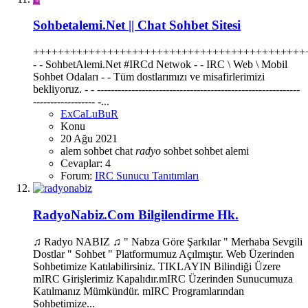
Sohbetalemi.Net || Chat Sohbet Sitesi
++++++++++++++++++++++++++++++++++++++++++++
- - SohbetAlemi.Net #IRCd Netwok - - IRC \ Web \ Mobil
Sohbet Odaları - - Tüm dostlarımızı ve misafirlerimizi
bekliyoruz. - - -----------------------------------------------------------
------------------ -...
ExCaLuBuR
Konu
20 Ağu 2021
alem sohbet
chat
radyo
sohbet
sohbet alemi
Cevaplar: 4
Forum:
IRC Sunucu Tanıtımları
RadyoNabiz.Com Bilgilendirme Hk.
♫ Radyo NABIZ ♫ " Nabza Göre Şarkılar " Merhaba Sevgili
Dostlar " Sohbet " Platformumuz Açılmıştır. Web Üzerinden
Sohbetimize Katılabilirsiniz. TIKLAYIN Bilindiği Üzere
mIRC Girişlerimiz Kapalıdır.mIRC Üzerinden Sunucumuza
Katılmanız Mümkündür. mIRC Programlarından
Sohbetimize...