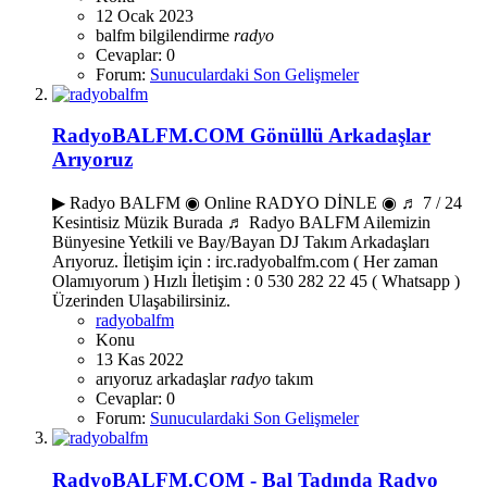
12 Ocak 2023
balfm
bilgilendirme
radyo
Cevaplar: 0
Forum:
Sunuculardaki Son Gelişmeler
RadyoBALFM.COM Gönüllü Arkadaşlar
Arıyoruz
▶ Radyo BALFM ◉ Online RADYO DİNLE ◉ ♬ 7 / 24
Kesintisiz Müzik Burada ♬ Radyo BALFM Ailemizin
Bünyesine Yetkili ve Bay/Bayan DJ Takım Arkadaşları
Arıyoruz. İletişim için : irc.radyobalfm.com ( Her zaman
Olamıyorum ) Hızlı İletişim : 0 530 282 22 45 ( Whatsapp )
Üzerinden Ulaşabilirsiniz.​
radyobalfm
Konu
13 Kas 2022
arıyoruz
arkadaşlar
radyo
takım
Cevaplar: 0
Forum:
Sunuculardaki Son Gelişmeler
RadyoBALFM.COM - Bal Tadında Radyo