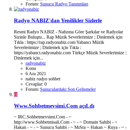
Forum:
Sunucu Radyo Tanıtımları
Radyo NABIZ'dan Yenilikler Sizlerle
Resmi Radyo NABIZ - Nabzına Göre Şarkılar ve Radyolar
Sizinle Buluştu... Rap Müzik Severlerimize ; Dinlemek için
Tıkla : https://rap.radyonabiz.com Yabancı Müzik
Severlerimize ; Dinlemek için Tıkla :
https://yabanci.radyonabiz.com Türkçe Müzik Severlerimize ;
Dinlemek için...
radyonabiz
Konu
6 Ara 2021
nabiz
radyo
sohbet
Cevaplar: 0
Forum:
Sunuculardaki Son Gelişmeler
H
Www.Sohbetmevsimi.Com açıLdı
~ IRC.Sohbetmevsimi.Com - ~
http://www.Sohbetmisali.Com - ~ - ~ Domain Sahibi - ~
Hakan - ~ - ~ Sunucu Sahibi - ~ MıSra ~ Hakan ~ Ruya - ~ -