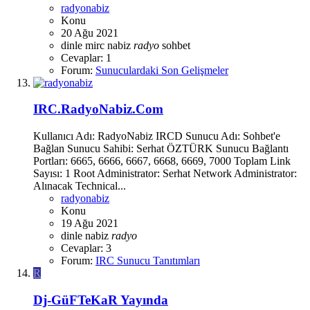
radyonabiz
Konu
20 Ağu 2021
dinle
mirc
nabiz
radyo
sohbet
Cevaplar: 1
Forum:
Sunuculardaki Son Gelişmeler
IRC.RadyoNabiz.Com
Kullanıcı Adı: RadyoNabiz IRCD Sunucu Adı: Sohbet'e
Bağlan Sunucu Sahibi: Serhat ÖZTÜRK Sunucu Bağlantı
Portları: 6665, 6666, 6667, 6668, 6669, 7000 Toplam Link
Sayısı: 1 Root Administrator: Serhat Network Administrator:
Alınacak Technical...
radyonabiz
Konu
19 Ağu 2021
dinle
nabiz
radyo
Cevaplar: 3
Forum:
IRC Sunucu Tanıtımları
R
Dj-GüFTeKaR Yayında