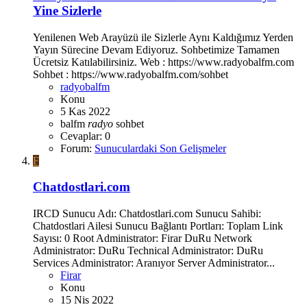
Yine Sizlerle
Yenilenen Web Arayüzü ile Sizlerle Aynı Kaldığımız Yerden
Yayın Sürecine Devam Ediyoruz. Sohbetimize Tamamen
Ücretsiz Katılabilirsiniz. Web : https://www.radyobalfm.com
Sohbet : https://www.radyobalfm.com/sohbet
radyobalfm
Konu
5 Kas 2022
balfm
radyo
sohbet
Cevaplar: 0
Forum:
Sunuculardaki Son Gelişmeler
F
Chatdostlari.com
IRCD Sunucu Adı: Chatdostlari.com Sunucu Sahibi:
Chatdostlari Ailesi Sunucu Bağlantı Portları: Toplam Link
Sayısı: 0 Root Administrator: Firar DuRu Network
Administrator: DuRu Technical Administrator: DuRu
Services Administrator: Aranıyor Server Administrator...
Firar
Konu
15 Nis 2022