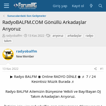
Giriş yap
Kayıt ol
Sunuculardaki Son Gelişmeler
RadyoBALFM.COM Gönüllü Arkadaşlar
Arıyoruz
K
B
E
radyobalfm
13 Kas 2022
arıyoruz
arkadaşlar
radyo
o
a
t
takım
n
ş
i
b
l
k
radyobalfm
u
a
e
y
New Member
n
t
u
g
l
b
ı
e
13 Kas 2022
#1
a
ç
r
ş
t
▶ Radyo BALFM ◉ Online RADYO DİNLE ◉ ♬ 7 / 24
l
a
Kesintisiz Müzik Burada ♬
a
r
t
i
a
h
Radyo BALFM Ailemizin Bünyesine Yetkili ve Bay/Bayan DJ
n
i
Takım Arkadaşları Arıyoruz.