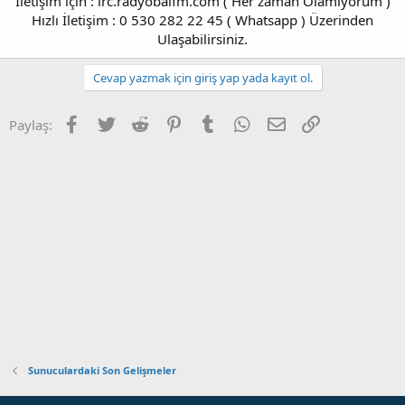
İletişim için : irc.radyobalfm.com ( Her zaman Olamıyorum )
Hızlı İletişim : 0 530 282 22 45 ( Whatsapp ) Üzerinden
Ulaşabilirsiniz.​​
Cevap yazmak için giriş yap yada kayıt ol.
Facebook
Twitter
Reddit
Pinterest
Tumblr
WhatsApp
E-posta
Link
Paylaş:
Sunuculardaki Son Gelişmeler