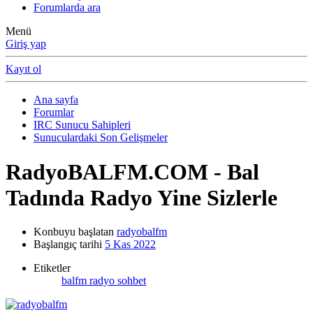
Forumlarda ara
Menü
Giriş yap
Kayıt ol
Ana sayfa
Forumlar
IRC Sunucu Sahipleri
Sunuculardaki Son Gelişmeler
RadyoBALFM.COM - Bal
Tadında Radyo Yine Sizlerle
Konbuyu başlatan
radyobalfm
Başlangıç tarihi
5 Kas 2022
Etiketler
balfm
radyo
sohbet