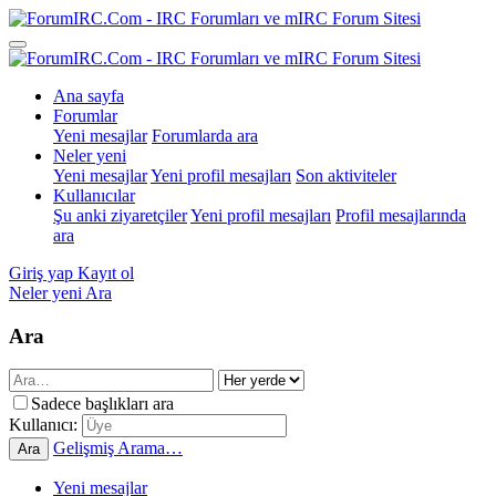
Ana sayfa
Forumlar
Yeni mesajlar
Forumlarda ara
Neler yeni
Yeni mesajlar
Yeni profil mesajları
Son aktiviteler
Kullanıcılar
Şu anki ziyaretçiler
Yeni profil mesajları
Profil mesajlarında
ara
Giriş yap
Kayıt ol
Neler yeni
Ara
Ara
Sadece başlıkları ara
Kullanıcı:
Gelişmiş Arama…
Ara
Yeni mesajlar