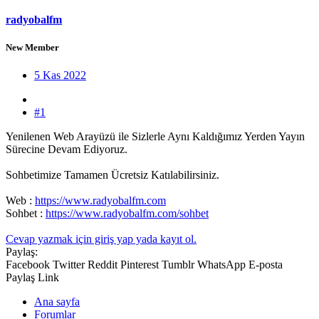
radyobalfm
New Member
5 Kas 2022
#1
Yenilenen Web Arayüzü ile Sizlerle Aynı Kaldığımız Yerden Yayın
Sürecine Devam Ediyoruz.
Sohbetimize Tamamen Ücretsiz Katılabilirsiniz.
Web :
https://www.radyobalfm.com
Sohbet :
https://www.radyobalfm.com/sohbet
Cevap yazmak için giriş yap yada kayıt ol.
Paylaş:
Facebook
Twitter
Reddit
Pinterest
Tumblr
WhatsApp
E-posta
Paylaş
Link
Ana sayfa
Forumlar