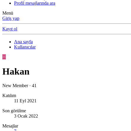
Profil mesajlarında ara
Menü
Giriş yap
Kayıt ol
Ana sayfa
Kullanıcılar
H
Hakan
New Member
·
41
Katılım
11 Eyl 2021
Son görülme
3 Ocak 2022
Mesajlar