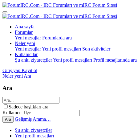
Ana sayfa
Forumlar
Yeni mesajlar
Forumlarda ara
Neler yeni
Yeni mesajlar
Yeni profil mesajları
Son aktiviteler
Kullanıcılar
Şu anki ziyaretçiler
Yeni profil mesajları
Profil mesajlarında ara
Giriş yap
Kayıt ol
Neler yeni
Ara
Ara
Sadece başlıkları ara
Kullanıcı:
Gelişmiş Arama…
Ara
Şu anki ziyaretçiler
Yeni profil mesajları