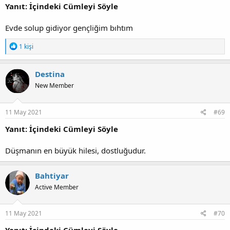
Yanıt: İçindeki Cümleyi Söyle
Evde solup gidiyor gençliğim bıhtım
T
1 kişi
e
p
k
Destina
i
New Member
l
e
r
:
11 May 2021
#69
Yanıt: İçindeki Cümleyi Söyle
Düşmanın en büyük hilesi, dostluğudur.
Bahtiyar
Active Member
11 May 2021
#70