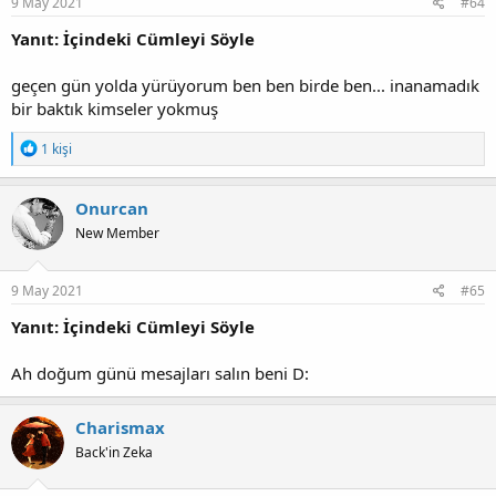
9 May 2021
#64
Yanıt: İçindeki Cümleyi Söyle
geçen gün yolda yürüyorum ben ben birde ben... inanamadık
bir baktık kimseler yokmuş
T
1 kişi
e
p
k
Onurcan
i
New Member
l
e
r
:
9 May 2021
#65
Yanıt: İçindeki Cümleyi Söyle
Ah doğum günü mesajları salın beni D:
Charismax
Back'in Zeka