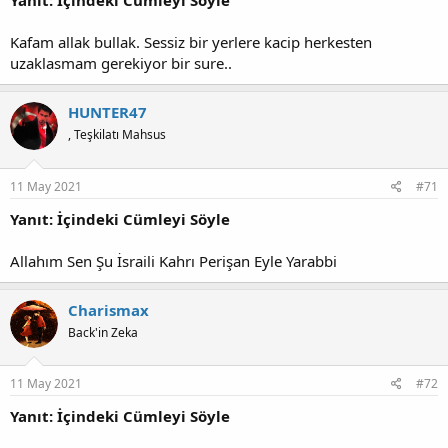
Yanıt: İçindeki Cümleyi Söyle
Kafam allak bullak. Sessiz bir yerlere kacip herkesten
uzaklasmam gerekiyor bir sure..
HUNTER47
, Teşkilatı Mahsus
11 May 2021
#71
Yanıt: İçindeki Cümleyi Söyle
Allahım Sen Şu İsraili Kahrı Perişan Eyle Yarabbi
Charismax
Back'in Zeka
11 May 2021
#72
Yanıt: İçindeki Cümleyi Söyle