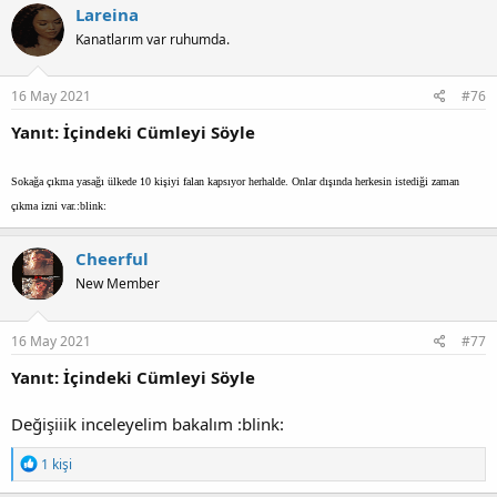
Lareina
Kanatlarım var ruhumda.
16 May 2021
#76
Yanıt: İçindeki Cümleyi Söyle
Sokağa çıkma yasağı ülkede 10 kişiyi falan kapsıyor herhalde. Onlar dışında herkesin istediği zaman
çıkma izni var.:blink:
Cheerful
New Member
16 May 2021
#77
Yanıt: İçindeki Cümleyi Söyle
Değişiiik inceleyelim bakalım :blink:
T
1 kişi
e