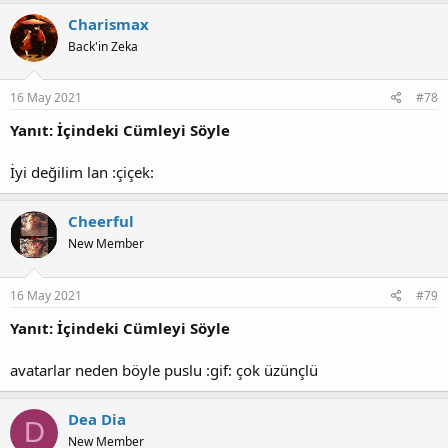
p
k
Charismax
i
Back'in Zeka
l
e
r
:
16 May 2021
#78
Yanıt: İçindeki Cümleyi Söyle
İyi değilim lan :çiçek:
Cheerful
New Member
16 May 2021
#79
Yanıt: İçindeki Cümleyi Söyle
avatarlar neden böyle puslu :gif: çok üzünçlü
Dea Dia
D
New Member