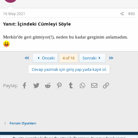
16 May 2021
#80
Yanıt: İçindeki Cümleyi Söyle
Merkür'de geri gitmiyor(!), neden bu kadar gerginim anlamadım.
Birinci
Son
Önceki
4 of 16
Sonraki
Cevap yazmak için giriş yap yada kayıt ol.
Facebook
Twitter
Reddit
Pinterest
Tumblr
WhatsApp
E-posta
Link
Paylaş:
Forum Oyunları
Bize ulaşın
Şartlar ve kurallar
Gizlilik politikası
Yardım