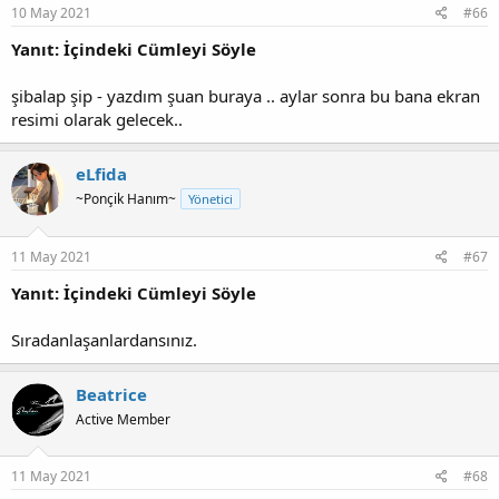
10 May 2021
#66
Yanıt: İçindeki Cümleyi Söyle
şibalap şip - yazdım şuan buraya .. aylar sonra bu bana ekran
resimi olarak gelecek..
eLfida
~Ponçik Hanım~
Yönetici
11 May 2021
#67
Yanıt: İçindeki Cümleyi Söyle
Sıradanlaşanlardansınız.
Beatrice
Active Member
11 May 2021
#68