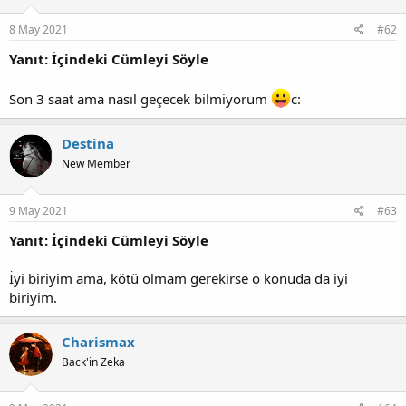
r
:
8 May 2021
#62
Yanıt: İçindeki Cümleyi Söyle
Son 3 saat ama nasıl geçecek bilmiyorum
c:
Destina
New Member
9 May 2021
#63
Yanıt: İçindeki Cümleyi Söyle
İyi biriyim ama, kötü olmam gerekirse o konuda da iyi
biriyim.
Charismax
Back'in Zeka