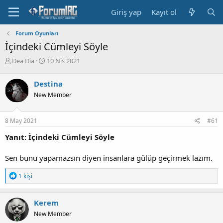
Giriş yap
Kayıt ol
Forum Oyunları
İçindeki Cümleyi Söyle
K
B
Dea Dia
10 Nis 2021
o
a
n
ş
Destina
b
l
New Member
u
a
y
n
u
g
8 May 2021
#61
b
ı
a
ç
Yanıt: İçindeki Cümleyi Söyle
ş
t
l
a
Sen bunu yapamazsın diyen insanlara gülüp geçirmek lazım.
a
r
t
i
T
1 kişi
a
h
e
n
i
p
k
Kerem
i
New Member
l
e