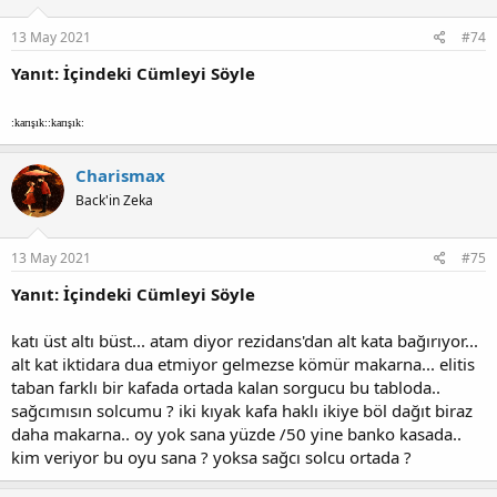
13 May 2021
#74
Yanıt: İçindeki Cümleyi Söyle
:karışık::karışık:
Charismax
Back'in Zeka
13 May 2021
#75
Yanıt: İçindeki Cümleyi Söyle
katı üst altı büst... atam diyor rezidans'dan alt kata bağırıyor...
alt kat iktidara dua etmiyor gelmezse kömür makarna... elitis
taban farklı bir kafada ortada kalan sorgucu bu tabloda..
sağcımısın solcumu ? iki kıyak kafa haklı ikiye böl dağıt biraz
daha makarna.. oy yok sana yüzde /50 yine banko kasada..
kim veriyor bu oyu sana ? yoksa sağcı solcu ortada ?