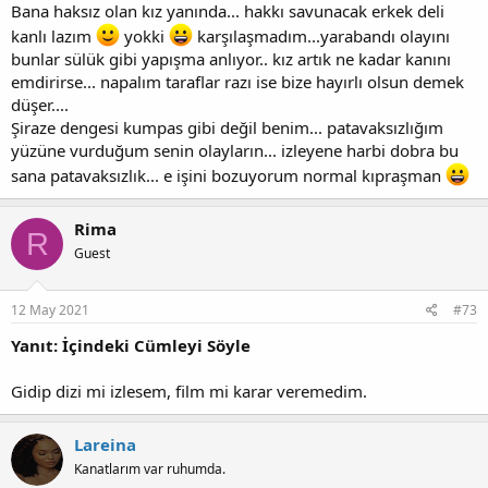
Bana haksız olan kız yanında... hakkı savunacak erkek deli
kanlı lazım
yokki
karşılaşmadım...yarabandı olayını
bunlar sülük gibi yapışma anlıyor.. kız artık ne kadar kanını
emdirirse... napalım taraflar razı ise bize hayırlı olsun demek
düşer....
Şiraze dengesi kumpas gibi değil benim... patavaksızlığım
yüzüne vurduğum senin olayların... izleyene harbi dobra bu
sana patavaksızlık... e işini bozuyorum normal kıpraşman
Rima
R
Guest
12 May 2021
#73
Yanıt: İçindeki Cümleyi Söyle
Gidip dizi mi izlesem, film mi karar veremedim.
Lareina
Kanatlarım var ruhumda.