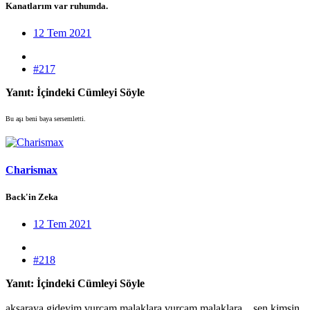
Kanatlarım var ruhumda.
12 Tem 2021
#217
Yanıt: İçindeki Cümleyi Söyle
Bu aşı beni baya sersemletti.
Charismax
Back'in Zeka
12 Tem 2021
#218
Yanıt: İçindeki Cümleyi Söyle
aksaraya gideyim vurcam malaklara vurcam malaklara .. sen kimsin