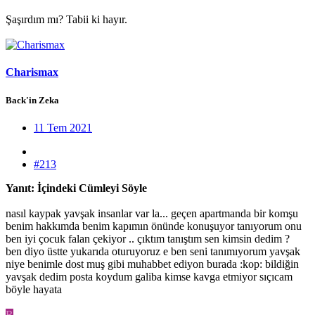
Şaşırdım mı? Tabii ki hayır.
Charismax
Back'in Zeka
11 Tem 2021
#213
Yanıt: İçindeki Cümleyi Söyle
nasıl kaypak yavşak insanlar var la... geçen apartmanda bir komşu
benim hakkımda benim kapımın önünde konuşuyor tanıyorum onu
ben iyi çocuk falan çekiyor .. çıktım tanıştım sen kimsin dedim ?
ben diyo üstte yukarıda oturuyoruz e ben seni tanımıyorum yavşak
niye benimle dost muş gibi muhabbet ediyon burada :kop: bildiğin
yavşak dedim posta koydum galiba kimse kavga etmiyor sıçıcam
böyle hayata
R