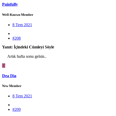
Painfully
Well-Known Member
8 Tem 2021
#208
Yanıt: İçindeki Cümleyi Söyle
Artık hafta sonu gelsin..​
D
Dea Dia
New Member
8 Tem 2021
#209