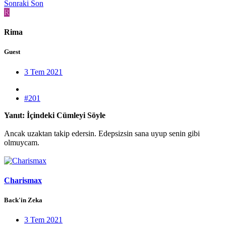
Sonraki
Son
R
Rima
Guest
3 Tem 2021
#201
Yanıt: İçindeki Cümleyi Söyle
Ancak uzaktan takip edersin. Edepsizsin sana uyup senin gibi
olmuycam.
Charismax
Back'in Zeka
3 Tem 2021