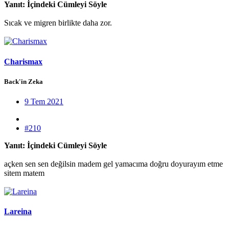
Yanıt: İçindeki Cümleyi Söyle
Sıcak ve migren birlikte daha zor.
Charismax
Back'in Zeka
9 Tem 2021
#210
Yanıt: İçindeki Cümleyi Söyle
açken sen sen değilsin madem gel yamacıma doğru doyurayım etme
sitem matem
Lareina