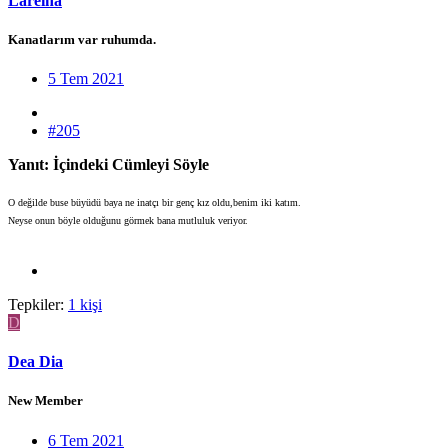
Lareina
Kanatlarım var ruhumda.
5 Tem 2021
#205
Yanıt: İçindeki Cümleyi Söyle
O değilde buse büyüdü baya ne inatçı bir genç kız oldu,benim iki katım.
Neyse onun böyle olduğunu görmek bana mutluluk veriyor.
Tepkiler:
1 kişi
D
Dea Dia
New Member
6 Tem 2021