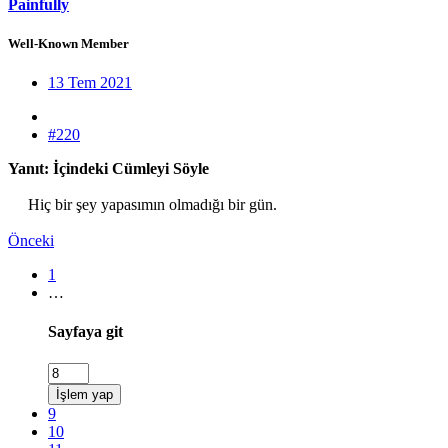
Painfully
Well-Known Member
13 Tem 2021
#220
Yanıt: İçindeki Cümleyi Söyle
Hiç bir şey yapasımın olmadığı bir gün.​
Önceki
1
…
Sayfaya git
İşlem yap
9
10