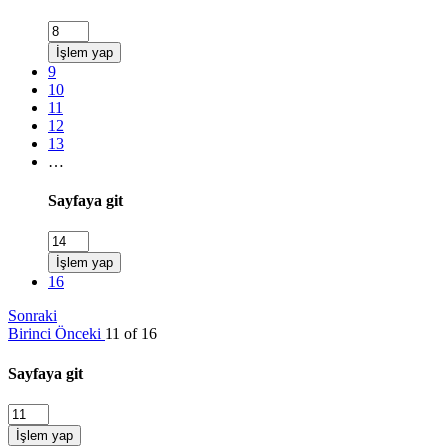
İşlem yap
9
10
11
12
13
…
Sayfaya git
İşlem yap
16
Sonraki
Birinci
Önceki
11 of 16
Sayfaya git
İşlem yap