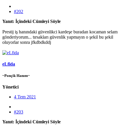
#202
Yanıt: İçindeki Cümleyi Söyle
Prestij iş hanındaki güvenlikci kardeşe buradan kocaman selam
gönderiyorum... tırsakları güvenlik yapmayın o şekil bu şekil
oluyorlar sonra jfkdbdkddj
eLfida
~Ponçik Hanım~
Yönetici
4 Tem 2021
#203
Yanıt: İçindeki Cümleyi Söyle