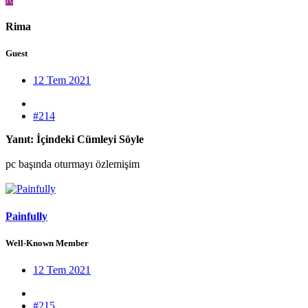
Rima
Guest
12 Tem 2021
#214
Yanıt: İçindeki Cümleyi Söyle
pc başında oturmayı özlemişim
Painfully
Well-Known Member
12 Tem 2021
#215