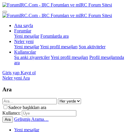
Ana sayfa
Forumlar
Yeni mesajlar
Forumlarda ara
Neler yeni
Yeni mesajlar
Yeni profil mesajları
Son aktiviteler
Kullanıcılar
Şu anki ziyaretçiler
Yeni profil mesajları
Profil mesajlarında
ara
Giriş yap
Kayıt ol
Neler yeni
Ara
Ara
Sadece başlıkları ara
Kullanıcı:
Gelişmiş Arama…
Ara
Yeni mesajlar