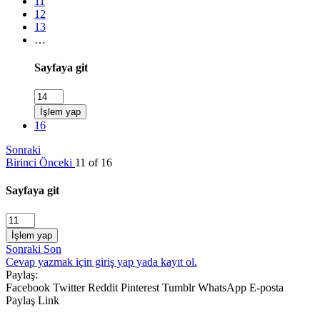
11
12
13
…
Sayfaya git
İşlem yap
16
Sonraki
Birinci
Önceki
11 of 16
Sayfaya git
İşlem yap
Sonraki
Son
Cevap yazmak için giriş yap yada kayıt ol.
Paylaş:
Facebook
Twitter
Reddit
Pinterest
Tumblr
WhatsApp
E-posta
Paylaş
Link