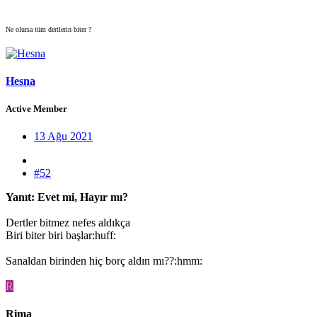
Ne olursa tüm dertlerin biter ?
Hesna
Active Member
13 Ağu 2021
#52
Yanıt: Evet mi, Hayır mı?
Dertler bitmez nefes aldıkça
Biri biter biri başlar:huff:
Sanaldan birinden hiç borç aldın mı??:hmm:
R
Rima