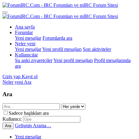
Ana sayfa
Forumlar
Yeni mesajlar
Forumlarda ara
Neler yeni
Yeni mesajlar
Yeni profil mesajları
Son aktiviteler
Kullanıcılar
Şu anki ziyaretçiler
Yeni profil mesajları
Profil mesajlarında
ara
Giriş yap
Kayıt ol
Neler yeni
Ara
Ara
Sadece başlıkları ara
Kullanıcı:
Gelişmiş Arama…
Ara
Yeni mesajlar