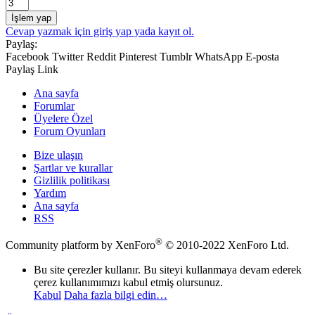
İşlem yap
Cevap yazmak için giriş yap yada kayıt ol.
Paylaş:
Facebook
Twitter
Reddit
Pinterest
Tumblr
WhatsApp
E-posta
Paylaş
Link
Ana sayfa
Forumlar
Üyelere Özel
Forum Oyunları
Bize ulaşın
Şartlar ve kurallar
Gizlilik politikası
Yardım
Ana sayfa
RSS
®
Community platform by XenForo
© 2010-2022 XenForo Ltd.
Bu site çerezler kullanır. Bu siteyi kullanmaya devam ederek
çerez kullanımımızı kabul etmiş olursunuz.
Kabul
Daha fazla bilgi edin…