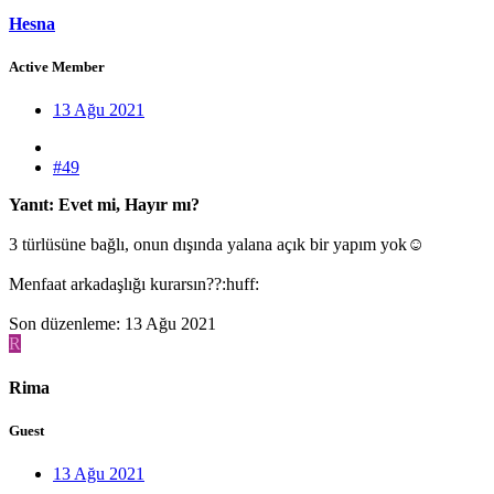
Hesna
Active Member
13 Ağu 2021
#49
Yanıt: Evet mi, Hayır mı?
3 türlüsüne bağlı, onun dışında yalana açık bir yapım yok☺️
Menfaat arkadaşlığı kurarsın??:huff:
Son düzenleme:
13 Ağu 2021
R
Rima
Guest
13 Ağu 2021