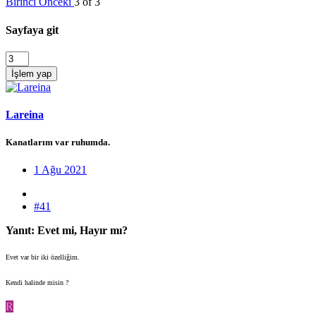
Birinci
Önceki
3 of 3
Sayfaya git
İşlem yap
Lareina
Kanatlarım var ruhumda.
1 Ağu 2021
#41
Yanıt: Evet mi, Hayır mı?
Evet var bir iki özelliğim.
Kendi halinde misin ?
R