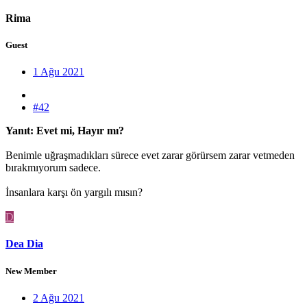
Rima
Guest
1 Ağu 2021
#42
Yanıt: Evet mi, Hayır mı?
Benimle uğraşmadıkları sürece evet zarar görürsem zarar vetmeden
bırakmıyorum sadece.
İnsanlara karşı ön yargılı mısın?
D
Dea Dia
New Member
2 Ağu 2021