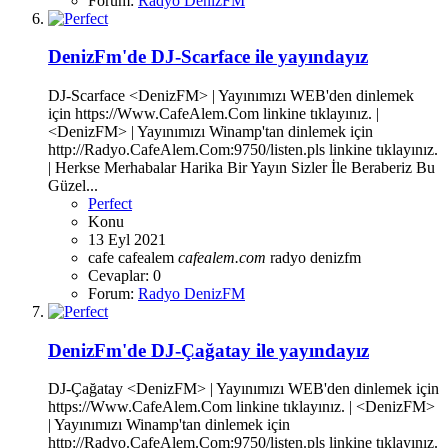
Forum:
Radyo DenizFM
DenizFm'de DJ-Scarface ile yayındayız
DJ-Scarface <DenizFM> | Yayınımızı WEB'den dinlemek
için https://Www.CafeAlem.Com linkine tıklayınız. |
<DenizFM> | Yayınımızı Winamp'tan dinlemek için
http://Radyo.CafeAlem.Com:9750/listen.pls linkine tıklayınız.
| Herkse Merhabalar Harika Bir Yayın Sizler İle Beraberiz Bu
Güzel...
Perfect
Konu
13 Eyl 2021
cafe
cafealem
cafealem.com
radyo denizfm
Cevaplar: 0
Forum:
Radyo DenizFM
DenizFm'de DJ-Çağatay ile yayındayız
DJ-Çağatay <DenizFM> | Yayınımızı WEB'den dinlemek için
https://Www.CafeAlem.Com linkine tıklayınız. | <DenizFM>
| Yayınımızı Winamp'tan dinlemek için
http://Radyo.CafeAlem.Com:9750/listen.pls linkine tıklayınız.