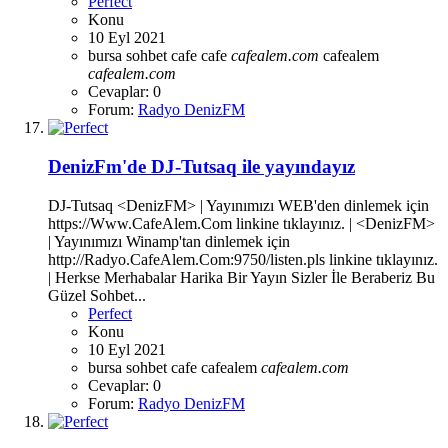
Perfect
Konu
10 Eyl 2021
bursa sohbet
cafe
cafe
cafealem.com
cafealem
cafealem.com
Cevaplar: 0
Forum:
Radyo DenizFM
DenizFm'de DJ-Tutsaq ile yayındayız
DJ-Tutsaq <DenizFM> | Yayınımızı WEB'den dinlemek için
https://Www.CafeAlem.Com linkine tıklayınız. | <DenizFM>
| Yayınımızı Winamp'tan dinlemek için
http://Radyo.CafeAlem.Com:9750/listen.pls linkine tıklayınız.
| Herkse Merhabalar Harika Bir Yayın Sizler İle Beraberiz Bu
Güzel Sohbet...
Perfect
Konu
10 Eyl 2021
bursa sohbet
cafe
cafealem
cafealem.com
Cevaplar: 0
Forum:
Radyo DenizFM