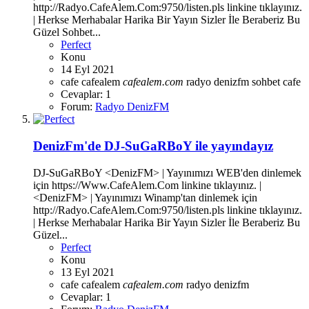
http://Radyo.CafeAlem.Com:9750/listen.pls linkine tıklayınız.
| Herkse Merhabalar Harika Bir Yayın Sizler İle Beraberiz Bu
Güzel Sohbet...
Perfect
Konu
14 Eyl 2021
cafe
cafealem
cafealem.com
radyo denizfm
sohbet cafe
Cevaplar: 1
Forum:
Radyo DenizFM
DenizFm'de DJ-SuGaRBoY ile yayındayız
DJ-SuGaRBoY <DenizFM> | Yayınımızı WEB'den dinlemek
için https://Www.CafeAlem.Com linkine tıklayınız. |
<DenizFM> | Yayınımızı Winamp'tan dinlemek için
http://Radyo.CafeAlem.Com:9750/listen.pls linkine tıklayınız.
| Herkse Merhabalar Harika Bir Yayın Sizler İle Beraberiz Bu
Güzel...
Perfect
Konu
13 Eyl 2021
cafe
cafealem
cafealem.com
radyo denizfm
Cevaplar: 1