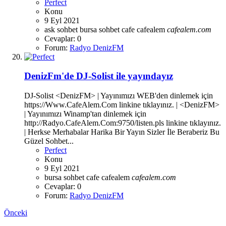
Perfect
Konu
9 Eyl 2021
ask sohbet
bursa sohbet
cafe
cafealem
cafealem.com
Cevaplar: 0
Forum:
Radyo DenizFM
DenizFm'de DJ-Solist ile yayındayız
DJ-Solist <DenizFM> | Yayınımızı WEB'den dinlemek için
https://Www.CafeAlem.Com linkine tıklayınız. | <DenizFM>
| Yayınımızı Winamp'tan dinlemek için
http://Radyo.CafeAlem.Com:9750/listen.pls linkine tıklayınız.
| Herkse Merhabalar Harika Bir Yayın Sizler İle Beraberiz Bu
Güzel Sohbet...
Perfect
Konu
9 Eyl 2021
bursa sohbet
cafe
cafealem
cafealem.com
Cevaplar: 0
Forum:
Radyo DenizFM
Önceki