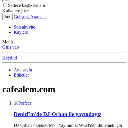
Sadece başlıkları ara
Kullanıcı:
Gelişmiş Arama…
Ara
Son aktivite
Kayıt ol
Menü
Giriş yap
Kayıt ol
Ana sayfa
Etiketler
cafealem.com
DenizFm'de DJ-Orhan ile yayındayız
DJ-Orhan <DenizFM> | Yayınımızı WEB'den dinlemek için