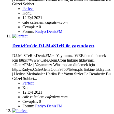
Güzel Sohbet...
Perfect
Konu
12 Eyl 2021
cafe
cafealem
cafealem.com
Cevaplar: 0
Forum:
Radyo DenizFM
DenizFm'de DJ-MaSTeR ile yayındayız
DJ-MaSTeR <DenizFM> | Yayınımızı WEB'den dinlemek
için https://Www.CafeAlem.Com linkine tıklayınız. |
<DenizFM> | Yayınımızı Winamp'tan dinlemek için
http://Radyo.CafeAlem.Com:9750/listen.pls linkine tıklayınız.
| Herkse Merhabalar Harika Bir Yayın Sizler İle Beraberiz Bu
Güzel Sohbet...
Perfect
Konu
12 Eyl 2021
cafe
cafealem
cafealem.com
Cevaplar: 0
Forum:
Radyo DenizFM