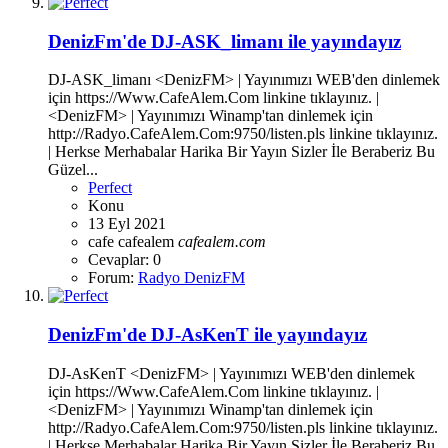
DenizFm'de DJ-ASK_limanı ile yayındayız
DJ-ASK_limanı <DenizFM> | Yayınımızı WEB'den dinlemek
için https://Www.CafeAlem.Com linkine tıklayınız. |
<DenizFM> | Yayınımızı Winamp'tan dinlemek için
http://Radyo.CafeAlem.Com:9750/listen.pls linkine tıklayınız.
| Herkse Merhabalar Harika Bir Yayın Sizler İle Beraberiz Bu
Güzel...
Perfect
Konu
13 Eyl 2021
cafe
cafealem
cafealem.com
Cevaplar: 0
Forum:
Radyo DenizFM
DenizFm'de DJ-AsKenT ile yayındayız
DJ-AsKenT <DenizFM> | Yayınımızı WEB'den dinlemek
için https://Www.CafeAlem.Com linkine tıklayınız. |
<DenizFM> | Yayınımızı Winamp'tan dinlemek için
http://Radyo.CafeAlem.Com:9750/listen.pls linkine tıklayınız.
| Herkse Merhabalar Harika Bir Yayın Sizler İle Beraberiz Bu