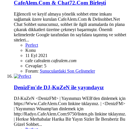
CafeAlem.Com & Chat72.Com Birleşti
Eğlenceli ve keyif almaya yönelik sohbet etme imkanı
sağlamak üzere kurulan CafeAlem.Com & Delisohbet.Net
Chat Sohbet sunucumuz, sohbet ile ilgili aramalarda ön plana
çıkarak dikkatleri üzerine çekmeyi başarmıştır. Önemli
kelimelerde Google tarafından ön sayfalara taşınmış ve sohbet
siteleri...
Perfect
Konu
11 Eyl 2021
cafe
cafealem
cafealem.com
Cevaplar: 5
Forum:
Sunuculardaki Son Gelişmeler
DenizFm'de DJ-KuZeN ile yayındayız
DJ-KuZeN <DenizFM> | Yayınımızı WEB'den dinlemek için
https://Www.CafeAlem.Com linkine tıklayınız. | <DenizFM>
| Yayınımızı Winamp'tan dinlemek için
http://Radyo.CafeAlem.Com:9750/listen.pls linkine tıklayınız.
| Herkse Merhabalar Harika Bir Yayın Sizler İle Beraberiz Bu
Güzel Sohbet...