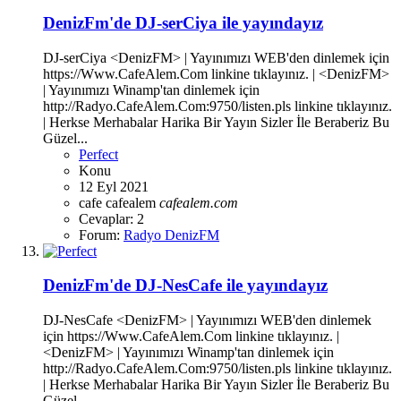
DenizFm'de DJ-serCiya ile yayındayız
DJ-serCiya <DenizFM> | Yayınımızı WEB'den dinlemek için
https://Www.CafeAlem.Com linkine tıklayınız. | <DenizFM>
| Yayınımızı Winamp'tan dinlemek için
http://Radyo.CafeAlem.Com:9750/listen.pls linkine tıklayınız.
| Herkse Merhabalar Harika Bir Yayın Sizler İle Beraberiz Bu
Güzel...
Perfect
Konu
12 Eyl 2021
cafe
cafealem
cafealem.com
Cevaplar: 2
Forum:
Radyo DenizFM
DenizFm'de DJ-NesCafe ile yayındayız
DJ-NesCafe <DenizFM> | Yayınımızı WEB'den dinlemek
için https://Www.CafeAlem.Com linkine tıklayınız. |
<DenizFM> | Yayınımızı Winamp'tan dinlemek için
http://Radyo.CafeAlem.Com:9750/listen.pls linkine tıklayınız.
| Herkse Merhabalar Harika Bir Yayın Sizler İle Beraberiz Bu
Güzel...