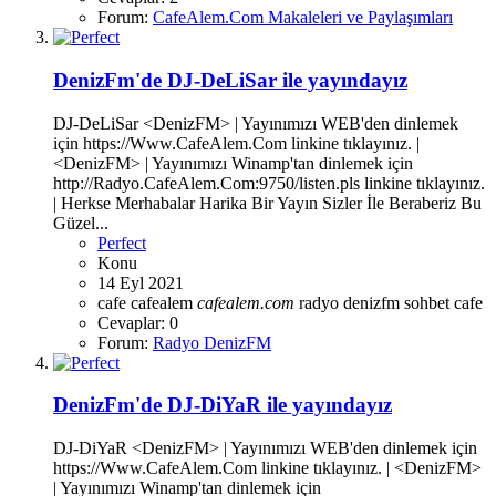
Forum:
CafeAlem.Com Makaleleri ve Paylaşımları
DenizFm'de DJ-DeLiSar ile yayındayız
DJ-DeLiSar <DenizFM> | Yayınımızı WEB'den dinlemek
için https://Www.CafeAlem.Com linkine tıklayınız. |
<DenizFM> | Yayınımızı Winamp'tan dinlemek için
http://Radyo.CafeAlem.Com:9750/listen.pls linkine tıklayınız.
| Herkse Merhabalar Harika Bir Yayın Sizler İle Beraberiz Bu
Güzel...
Perfect
Konu
14 Eyl 2021
cafe
cafealem
cafealem.com
radyo denizfm
sohbet cafe
Cevaplar: 0
Forum:
Radyo DenizFM
DenizFm'de DJ-DiYaR ile yayındayız
DJ-DiYaR <DenizFM> | Yayınımızı WEB'den dinlemek için
https://Www.CafeAlem.Com linkine tıklayınız. | <DenizFM>
| Yayınımızı Winamp'tan dinlemek için