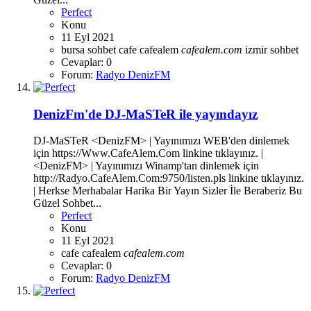
Perfect
Konu
11 Eyl 2021
bursa sohbet
cafe
cafealem
cafealem.com
izmir sohbet
Cevaplar: 0
Forum:
Radyo DenizFM
DenizFm'de DJ-MaSTeR ile yayındayız
DJ-MaSTeR <DenizFM> | Yayınımızı WEB'den dinlemek
için https://Www.CafeAlem.Com linkine tıklayınız. |
<DenizFM> | Yayınımızı Winamp'tan dinlemek için
http://Radyo.CafeAlem.Com:9750/listen.pls linkine tıklayınız.
| Herkse Merhabalar Harika Bir Yayın Sizler İle Beraberiz Bu
Güzel Sohbet...
Perfect
Konu
11 Eyl 2021
cafe
cafealem
cafealem.com
Cevaplar: 0
Forum:
Radyo DenizFM