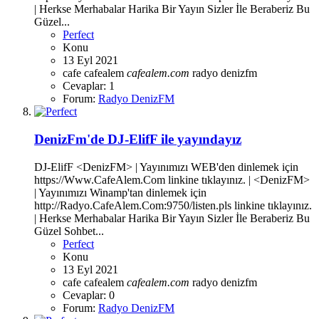
| Herkse Merhabalar Harika Bir Yayın Sizler İle Beraberiz Bu
Güzel...
Perfect
Konu
13 Eyl 2021
cafe
cafealem
cafealem.com
radyo denizfm
Cevaplar: 1
Forum:
Radyo DenizFM
DenizFm'de DJ-ElifF ile yayındayız
DJ-ElifF <DenizFM> | Yayınımızı WEB'den dinlemek için
https://Www.CafeAlem.Com linkine tıklayınız. | <DenizFM>
| Yayınımızı Winamp'tan dinlemek için
http://Radyo.CafeAlem.Com:9750/listen.pls linkine tıklayınız.
| Herkse Merhabalar Harika Bir Yayın Sizler İle Beraberiz Bu
Güzel Sohbet...
Perfect
Konu
13 Eyl 2021
cafe
cafealem
cafealem.com
radyo denizfm
Cevaplar: 0
Forum:
Radyo DenizFM