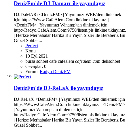
DenizFm'de DJ-Damarr ile yayındayız
DJ-DaMARr <DenizFM> | Yayınımızı WEB'den dinlemek
için https://Www.CafeAlem.Com linkine tıklayınız. |
<DenizFM> | Yayınımızı Winamp'tan dinlemek için
http://Radyo.CafeAlem.Com:9750/listen.pls linkine tıklayınız.
| Herkse Merhabalar Harika Bir Yayın Sizler İle Beraberiz Bu
Güzel Sohbet...
Perfect
Konu
10 Eyl 2021
bursa sohbet
cafe
cafealem
cafealem.com
delisohbet
Cevaplar: 0
Forum:
Radyo DenizFM
DenizFm'de DJ-ReLaX ile yayındayız
DJ-ReLaX <DenizFM> | Yayınımızı WEB'den dinlemek için
https://Www.CafeAlem.Com linkine tıklayınız. | <DenizFM>
| Yayınımızı Winamp'tan dinlemek için
http://Radyo.CafeAlem.Com:9750/listen.pls linkine tıklayınız.
| Herkse Merhabalar Harika Bir Yayın Sizler İle Beraberiz Bu
Güzel Sohbet...