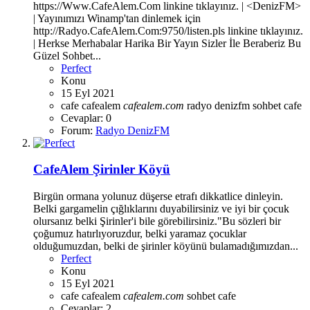
https://Www.CafeAlem.Com linkine tıklayınız. | <DenizFM>
| Yayınımızı Winamp'tan dinlemek için
http://Radyo.CafeAlem.Com:9750/listen.pls linkine tıklayınız.
| Herkse Merhabalar Harika Bir Yayın Sizler İle Beraberiz Bu
Güzel Sohbet...
Perfect
Konu
15 Eyl 2021
cafe
cafealem
cafealem.com
radyo denizfm
sohbet cafe
Cevaplar: 0
Forum:
Radyo DenizFM
CafeAlem Şirinler Köyü
Birgün ormana yolunuz düşerse etrafı dikkatlice dinleyin.
Belki gargamelin çığlıklarını duyabilirsiniz ve iyi bir çocuk
olursanız belki Şirinler'i bile görebilirsiniz."​ Bu sözleri bir
çoğumuz hatırlıyoruzdur, belki yaramaz çocuklar
olduğumuzdan, belki de şirinler köyünü bulamadığımızdan...
Perfect
Konu
15 Eyl 2021
cafe
cafealem
cafealem.com
sohbet cafe
Cevaplar: 2