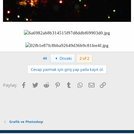
Birinci
Önceki
2 of 2
Cevap yazmak için giriş yap yada kayıt ol.
Facebook
Twitter
Reddit
Pinterest
Tumblr
WhatsApp
E-posta
Link
Paylaş:
Grafik ve Photoshop