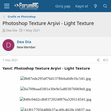
Giriş yap
Kayıt ol
Grafik ve Photoshop
Photoshop Texture Arşivi - Light Texture
K
B
Dea Dia
1 May 2021
o
a
n
ş
Dea Dia
D
b
l
New Member
u
a
y
n
u
g
1 Haz 2021
#21
b
ı
a
ç
Yanıt: Photoshop Texture Arşivi - Light Texture
ş
t
l
a
a
r
t
i
a
h
n
i