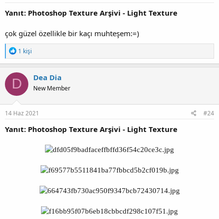
Yanıt: Photoshop Texture Arşivi - Light Texture
çok güzel özellikle bir kaçı muhteşem:=)
T
1 kişi
e
p
k
Dea Dia
D
i
New Member
l
e
r
:
14 Haz 2021
#24
Yanıt: Photoshop Texture Arşivi - Light Texture