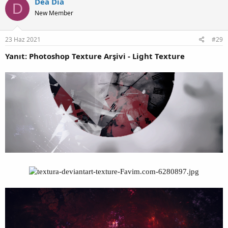
Dea Dia
D
i
New Member
l
e
r
:
23 Haz 2021
#29
Yanıt: Photoshop Texture Arşivi - Light Texture