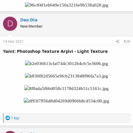
Dea Dia
D
New Member
14 Haz 2021
#28
Yanıt: Photoshop Texture Arşivi - Light Texture
T
1 kişi
e
p
k