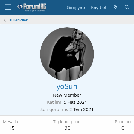
Giriş yap
Kayıt ol
Kullanıcılar
yoSun
New Member
Katılım
5 Haz 2021
Son görülme
2 Tem 2021
Mesajlar
Tepkime puanı
Puanları
15
20
0