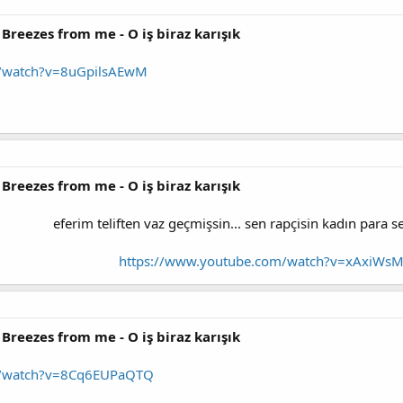
 Breezes from me - O iş biraz karışık
m/watch?v=8uGpilsAEwM
 Breezes from me - O iş biraz karışık
eferim teliften vaz geçmişsin... sen rapçisin kadın para s
https://www.youtube.com/watch?v=xAxiWs
 Breezes from me - O iş biraz karışık
m/watch?v=8Cq6EUPaQTQ