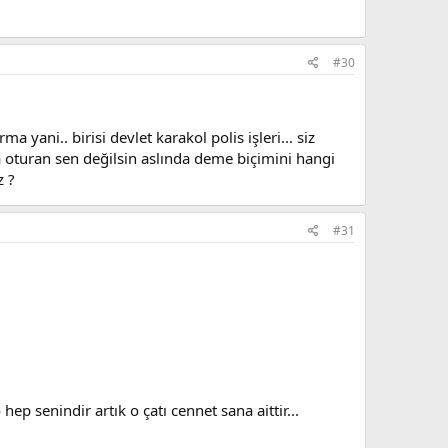
#30
a yani.. birisi devlet karakol polis işleri... siz
oturan sen değilsin aslında deme biçimini hangi
z ?
#31
p senindir artık o çatı cennet sana aittir...