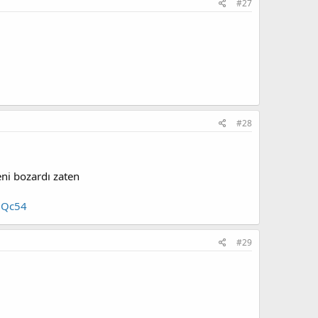
#27
#28
eni bozardı zaten
MQc54
#29