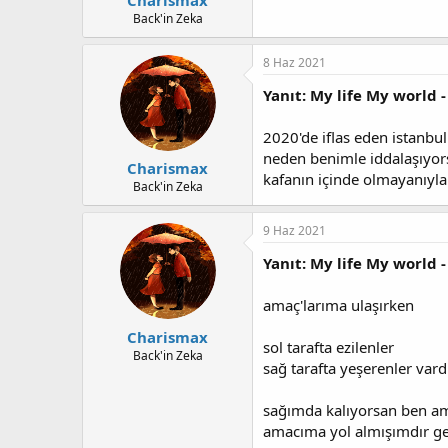
Back'in Zeka
8 Haz 2021
Yanıt: My life My world -
2020'de iflas eden istanbul b
neden benimle iddalaşıyor
Charismax
kafanın içinde olmayanıyla
Back'in Zeka
9 Haz 2021
Yanıt: My life My world -
amaç'larıma ulaşırken
Charismax
sol tarafta ezilenler
Back'in Zeka
sağ tarafta yeşerenler vardı
sağımda kalıyorsan ben amaç
amacıma yol almışımdır ge