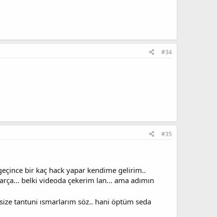
#34
#35
 geçince bir kaç hack yapar kendime gelirim..
ça... belki videoda çekerim lan... ama adımın
 size tantuni ısmarlarım söz.. hani öptüm seda