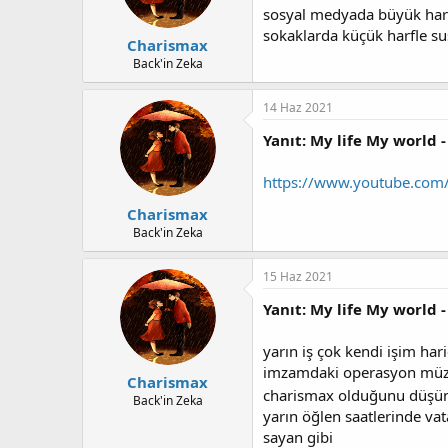
sosyal medyada büyük har
sokaklarda küçük harfle su
Charismax
Back'in Zeka
14 Haz 2021
Yanıt: My life My world -
https://www.youtube.co
Charismax
Back'in Zeka
15 Haz 2021
Yanıt: My life My world -
yarın iş çok kendi işim har
imzamdaki operasyon müziği
Charismax
charismax olduğunu düşü
Back'in Zeka
yarın öğlen saatlerinde vat
sayan gibi