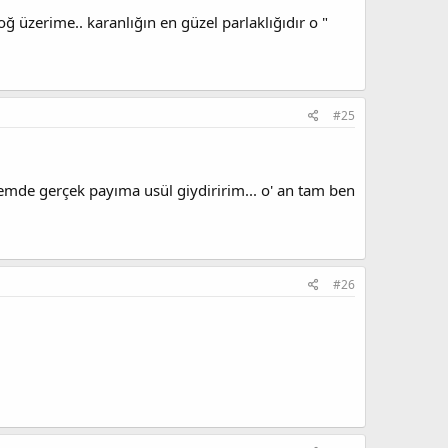
üzerime.. karanlığın en güzel parlaklığıdır o "
#25
mde gerçek payıma usül giydiririm... o' an tam ben
#26