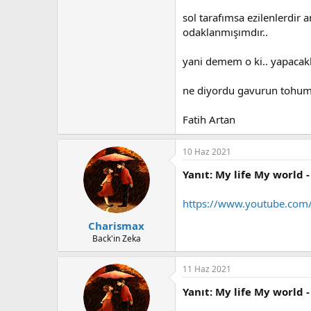
sol tarafımsa ezilenlerdir
odaklanmışımdır..
yani demem o ki.. yapacak
ne diyordu gavurun tohumu ?
Fatih Artan
10 Haz 2021
Yanıt: My life My world -
https://www.youtube.com
Charismax
Back'in Zeka
11 Haz 2021
Yanıt: My life My world -