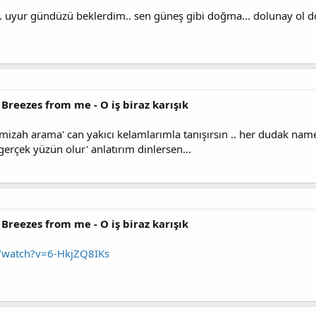
uyur gündüzü beklerdim.. sen güneş gibi doğma... dolunay ol doğ 
 Breezes from me - O iş biraz karışık
zah arama' can yakıcı kelamlarımla tanışırsın .. her dudak name
erçek yüzün olur' anlatırım dinlersen...
 Breezes from me - O iş biraz karışık
/watch?v=6-HkjZQ8IKs