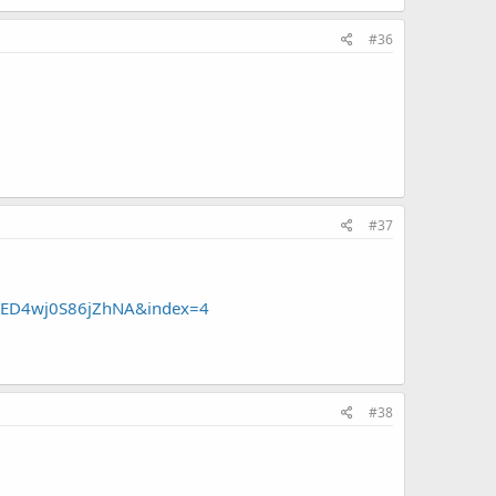
#36
#37
JED4wj0S86jZhNA&index=4
#38