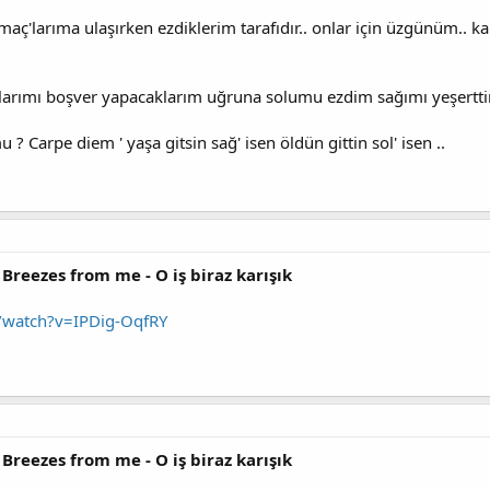
 amaç'larıma ulaşırken ezdiklerim tarafıdır.. onlar için üzgünüm..
larımı boşver yapacaklarım uğruna solumu ezdim sağımı yeşertti
 Carpe diem ' yaşa gitsin sağ' isen öldün gittin sol' isen ..
 Breezes from me - O iş biraz karışık
/watch?v=IPDig-OqfRY
 Breezes from me - O iş biraz karışık