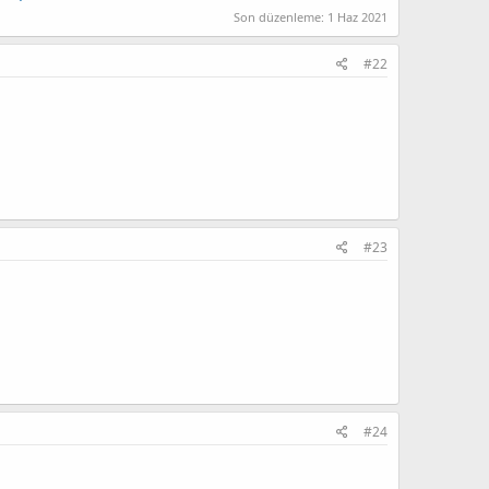
Son düzenleme:
1 Haz 2021
#22
#23
#24