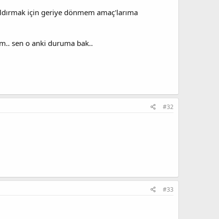
 kaldırmak için geriye dönmem amaç'larıma
m.. sen o anki duruma bak..
#32
#33