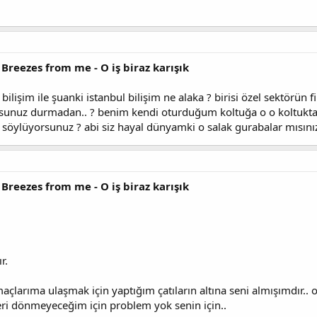
 Breezes from me - O iş biraz karışık
ilişim ile şuanki istanbul bilişim ne alaka ? birisi özel sektörün firm
sunuz durmadan.. ? benim kendi oturduğum koltuğa o o koltukta 
 söylüyorsunuz ? abi siz hayal dünyamki o salak gurabalar mısını
 Breezes from me - O iş biraz karışık
r.
larıma ulaşmak için yaptığım çatıların altına seni almışımdır.. o he
ri dönmeyeceğim için problem yok senin için..