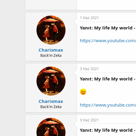
a
h
n
i
1 Haz 2021
Yanıt: My life My world -
https://www.youtube.com
Charismax
Back'in Zeka
3 Haz 2021
Yanıt: My life My world -
Charismax
https://www.youtube.co
Back'in Zeka
3 Haz 2021
Yanıt: My life My world -