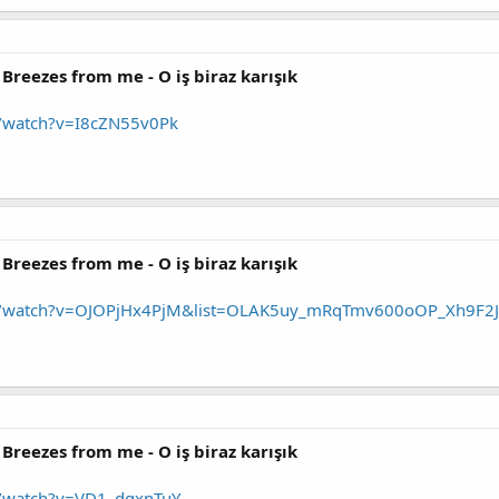
 Breezes from me - O iş biraz karışık
/watch?v=I8cZN55v0Pk
 Breezes from me - O iş biraz karışık
m/watch?v=OJOPjHx4PjM&list=OLAK5uy_mRqTmv600oOP_Xh9F2
 Breezes from me - O iş biraz karışık
m/watch?v=VD1_dgxnTuY