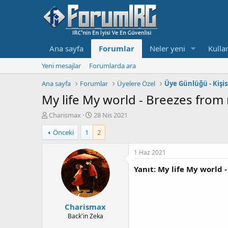
Ana sayfa
Forumlar
Neler yeni
Kullan
Yeni mesajlar
Forumlarda ara
Ana sayfa
Forumlar
Üyelere Özel
Üye Günlüğü - Kişis
My life My world - Breezes from m
K
B
Charismax
28 Nis 2021
o
a
Önceki
1
2
n
ş
b
l
u
a
1 Haz 2021
y
n
Yanıt: My life My world -
u
g
b
ı
a
ç
ş
t
Charismax
l
a
a
r
Back'in Zeka
t
i