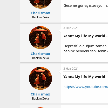
Geceme güneş isteseydim.. 
Charismax
Back'in Zeka
3 Haz 2021
Yanıt: My life My world -
Depresif' olduğum zaman mi
benim' bendeki sen' senin g
Charismax
Back'in Zeka
3 Haz 2021
Yanıt: My life My world -
https://www.youtube.com
Charismax
Back'in Zeka