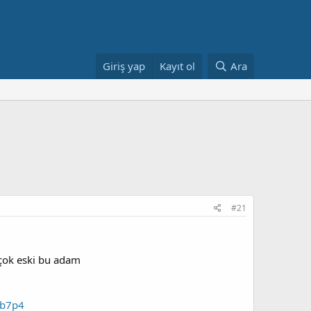
Giriş yap
Kayıt ol
Ara
#21
 çok eski bu adam
Ob7p4