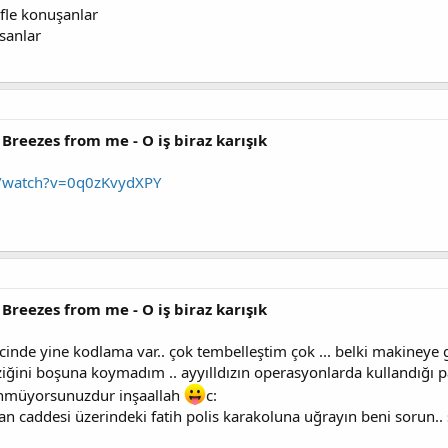
fle konuşanlar
sanlar
 Breezes from me - O iş biraz karışık
m/watch?v=0q0zKvydXPY
 Breezes from me - O iş biraz karışık
icinde yine kodlama var.. çok tembelleştim çok ... belki makineye
ni boşuna koymadım .. ayyılldızın operasyonlarda kullandığı par
nmüyorsunuzdur inşaallah
c:
an caddesi üzerindeki fatih polis karakoluna uğrayın beni sorun..