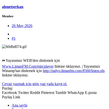
ahmetserkan
Member
26 May 2026
#1
⏩️Yayınımızı WEB'den dinlemek için
Www.LimanFM.Com/mircplayer
linkine tıklayınız. | Yayınımızı
Winamp'tan dinlemek için
http://radyo.limanfm.com:8560/listen.pls
linkine tıklayınız.
Cevap yazmak için giriş yap yada kayıt ol.
Paylaş:
Facebook
Twitter
Reddit
Pinterest
Tumblr
WhatsApp
E-posta
Paylaş
Link
Ana sayfa