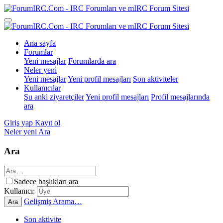
Ana sayfa
Forumlar
Yeni mesajlar
Forumlarda ara
Neler yeni
Yeni mesajlar
Yeni profil mesajları
Son aktiviteler
Kullanıcılar
Şu anki ziyaretçiler
Yeni profil mesajları
Profil mesajlarında
ara
Giriş yap
Kayıt ol
Neler yeni
Ara
Ara
Sadece başlıkları ara
Kullanıcı:
Gelişmiş Arama…
Ara
Son aktivite