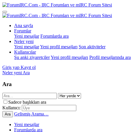
Ana sayfa
Forumlar
Yeni mesajlar
Forumlarda ara
Neler yeni
Yeni mesajlar
Yeni profil mesajları
Son aktiviteler
Kullanıcılar
Şu anki ziyaretçiler
Yeni profil mesajları
Profil mesajlarında ara
Giriş yap
Kayıt ol
Neler yeni
Ara
Ara
Sadece başlıkları ara
Kullanıcı:
Gelişmiş Arama…
Ara
Yeni mesajlar
Forumlarda ara