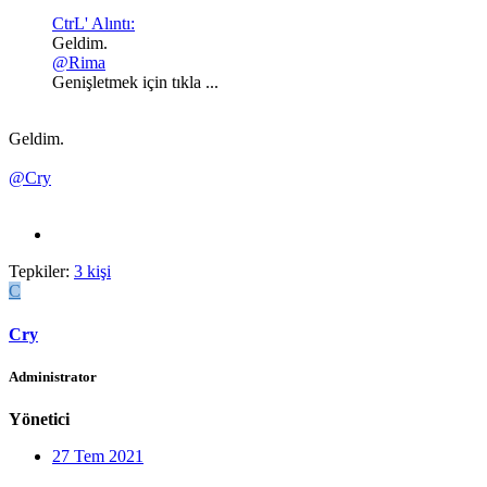
CtrL' Alıntı:
Geldim.
@Rima
Genişletmek için tıkla ...
Geldim.
@Cry
Tepkiler:
3 kişi
C
Cry
Administrator
Yönetici
27 Tem 2021