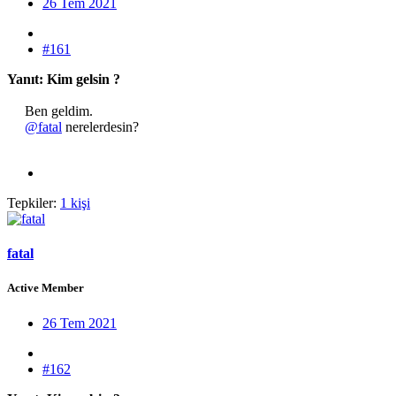
26 Tem 2021
#161
Yanıt: Kim gelsin ?
Ben geldim.
@fatal
nerelerdesin?​
Tepkiler:
1 kişi
fatal
Active Member
26 Tem 2021
#162