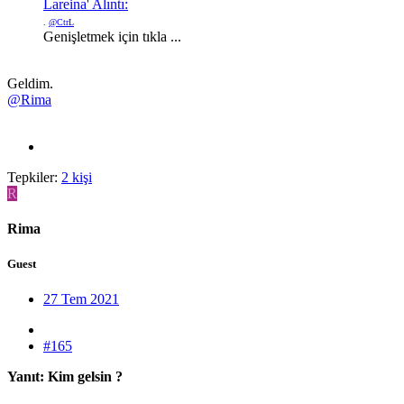
Lareina' Alıntı:
.
@CtrL
Genişletmek için tıkla ...
Geldim.
@Rima
Tepkiler:
2 kişi
R
Rima
Guest
27 Tem 2021
#165
Yanıt: Kim gelsin ?