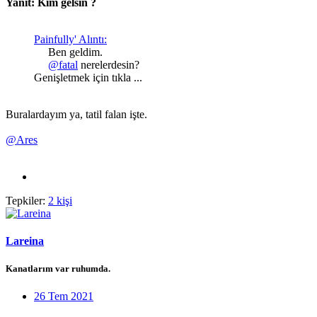
Yanıt: Kim gelsin ?
Painfully' Alıntı:
Ben geldim.
@fatal
nerelerdesin?​
Genişletmek için tıkla ...
Buralardayım ya, tatil falan işte.
@Ares
Tepkiler:
2 kişi
Lareina
Kanatlarım var ruhumda.
26 Tem 2021