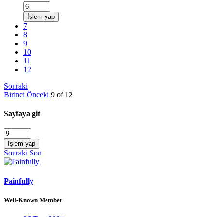
İşlem yap
7
8
9
10
11
12
Sonraki
Birinci
Önceki
9 of 12
Sayfaya git
İşlem yap
Sonraki
Son
Painfully
Well-Known Member