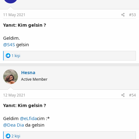
e
r
:
11 May 2021
#53
Yanıt: Kim gelsin ?
Geldim.
@S4S
gelsin
T
1 kişi
e
p
k
Hesna
i
Active Member
l
e
r
:
12 May 2021
#54
Yanıt: Kim gelsin ?
Geldim
@eLfida
cim :*
@Dea Dia
da gelsin
T
2 kişi