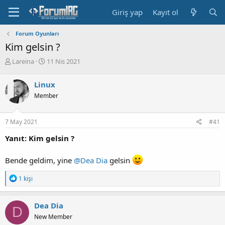
Giriş yap
Kayıt ol
Forum Oyunları
Kim gelsin ?
K
B
Lareina
11 Nis 2021
o
a
n
ş
Linux
b
l
Member
u
a
y
n
u
g
7 May 2021
#41
b
ı
a
ç
Yanıt: Kim gelsin ?
ş
t
l
a
Bende geldim, yine
@Dea Dia
gelsin
a
r
t
i
T
a
h
1 kişi
e
n
i
p
k
Dea Dia
D
i
New Member
l