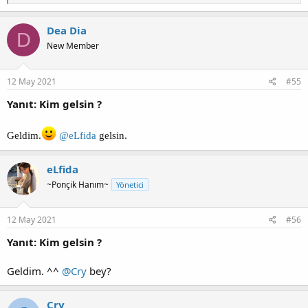
e
p
k
Dea Dia
D
i
New Member
l
e
r
:
12 May 2021
#55
Yanıt: Kim gelsin ?
Geldim.
@eLfida
gelsin.
eLfida
~Ponçik Hanım~
Yönetici
12 May 2021
#56
Yanıt: Kim gelsin ?
Geldim. ^^
@Cry
bey?
Cry