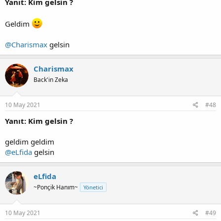
Yanıt: Kim gelsin ?
Geldim
@Charismax
gelsin
Charismax
Back'in Zeka
10 May 2021
#48
Yanıt: Kim gelsin ?
geldim geldim
@eLfida
gelsin
eLfida
~Ponçik Hanım~
Yönetici
10 May 2021
#49