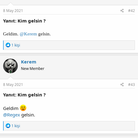
e
r
:
8 May 2021
#42
Yanıt: Kim gelsin ?
Geldim.
@Kerem
gelsin.
T
1 kişi
e
p
k
Kerem
i
New Member
l
e
r
:
8 May 2021
#43
Yanıt: Kim gelsin ?
Geldim
@Regex
gelsin.
T
1 kişi
e
p