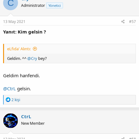
C
Administrator
Yönetici
13 May 2021
#57
Yanıt: Kim gelsin ?
eLfida' Alıntı:
Geldim. ^^
@Cry
bey?
Geldim hanfendi.
@CtrL
gelsin.
T
2 kişi
e
p
k
CtrL
i
New Member
l
e
r
: