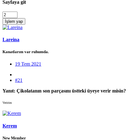
Sayfaya git
İşlem yap
Lareina
Kanatlarım var ruhumda.
19 Tem 2021
#21
Yanıt: Çikolatanın son parçasını üstteki üyeye verir misin?
Veririm
Kerem
New Member