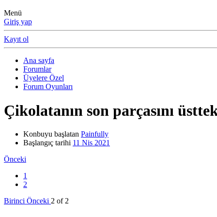
Menü
Giriş yap
Kayıt ol
Ana sayfa
Forumlar
Üyelere Özel
Forum Oyunları
Çikolatanın son parçasını üsttek
Konbuyu başlatan
Painfully
Başlangıç tarihi
11 Nis 2021
Önceki
1
2
Birinci
Önceki
2 of 2