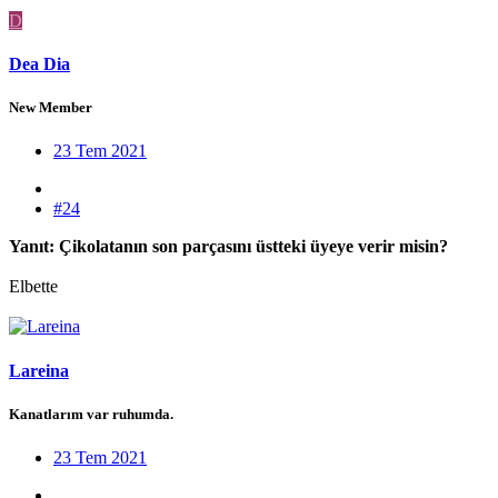
D
Dea Dia
New Member
23 Tem 2021
#24
Yanıt: Çikolatanın son parçasını üstteki üyeye verir misin?
Elbette
Lareina
Kanatlarım var ruhumda.
23 Tem 2021