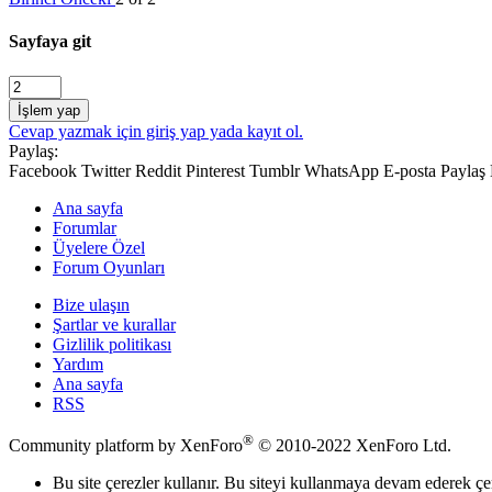
Sayfaya git
İşlem yap
Cevap yazmak için giriş yap yada kayıt ol.
Paylaş:
Facebook
Twitter
Reddit
Pinterest
Tumblr
WhatsApp
E-posta
Paylaş
Ana sayfa
Forumlar
Üyelere Özel
Forum Oyunları
Bize ulaşın
Şartlar ve kurallar
Gizlilik politikası
Yardım
Ana sayfa
RSS
®
Community platform by XenForo
© 2010-2022 XenForo Ltd.
Bu site çerezler kullanır. Bu siteyi kullanmaya devam ederek ç