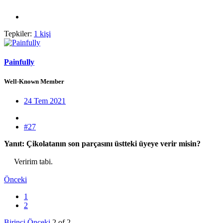
Tepkiler:
1 kişi
Painfully
Well-Known Member
24 Tem 2021
#27
Yanıt: Çikolatanın son parçasını üstteki üyeye verir misin?
Veririm tabi.​
Önceki
1
2
Birinci
Önceki
2 of 2