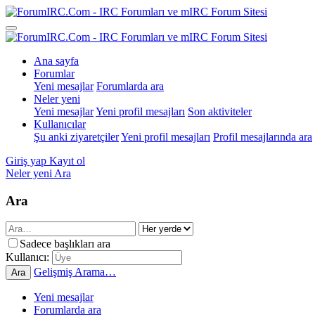
Ana sayfa
Forumlar
Yeni mesajlar
Forumlarda ara
Neler yeni
Yeni mesajlar
Yeni profil mesajları
Son aktiviteler
Kullanıcılar
Şu anki ziyaretçiler
Yeni profil mesajları
Profil mesajlarında ara
Giriş yap
Kayıt ol
Neler yeni
Ara
Ara
Sadece başlıkları ara
Kullanıcı:
Gelişmiş Arama…
Ara
Yeni mesajlar
Forumlarda ara