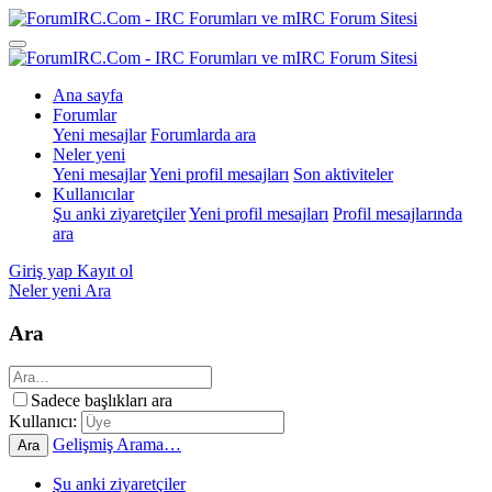
Ana sayfa
Forumlar
Yeni mesajlar
Forumlarda ara
Neler yeni
Yeni mesajlar
Yeni profil mesajları
Son aktiviteler
Kullanıcılar
Şu anki ziyaretçiler
Yeni profil mesajları
Profil mesajlarında
ara
Giriş yap
Kayıt ol
Neler yeni
Ara
Ara
Sadece başlıkları ara
Kullanıcı:
Gelişmiş Arama…
Ara
Şu anki ziyaretçiler