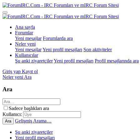
Ana sayfa
Forumlar
Yeni mesajlar
Forumlarda ara
Neler yeni
Yeni mesajlar
Yeni profil mesajları
Son aktiviteler
Kullanıcılar
Şu anki ziyaretçiler
Yeni profil mesajları
Profil mesajlarında ara
Giriş yap
Kayıt ol
Neler yeni
Ara
Ara
Sadece başlıkları ara
Kullanıcı:
Gelişmiş Arama…
Ara
Şu anki ziyaretçiler
Yeni profil mesajları