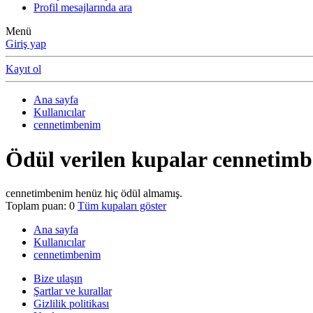
Profil mesajlarında ara
Menü
Giriş yap
Kayıt ol
Ana sayfa
Kullanıcılar
cennetimbenim
Ödül verilen kupalar cennetim
cennetimbenim henüz hiç ödül almamış.
Toplam puan: 0
Tüm kupaları göster
Ana sayfa
Kullanıcılar
cennetimbenim
Bize ulaşın
Şartlar ve kurallar
Gizlilik politikası