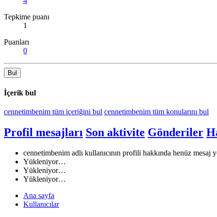
4
Tepkime puanı
1
Puanları
0
Bul
İçerik bul
cennetimbenim tüm içeriğini bul
cennetimbenim tüm konularını bul
Profil mesajları
Son aktivite
Gönderiler
H
cennetimbenim adlı kullanıcının profili hakkında henüz mesaj y
Yükleniyor…
Yükleniyor…
Yükleniyor…
Ana sayfa
Kullanıcılar