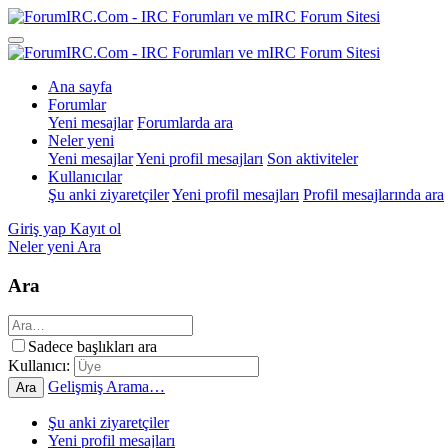
Ana sayfa
Forumlar
Yeni mesajlar
Forumlarda ara
Neler yeni
Yeni mesajlar
Yeni profil mesajları
Son aktiviteler
Kullanıcılar
Şu anki ziyaretçiler
Yeni profil mesajları
Profil mesajlarında ara
Giriş yap
Kayıt ol
Neler yeni
Ara
Ara
Sadece başlıkları ara
Kullanıcı:
Gelişmiş Arama…
Ara
Şu anki ziyaretçiler
Yeni profil mesajları