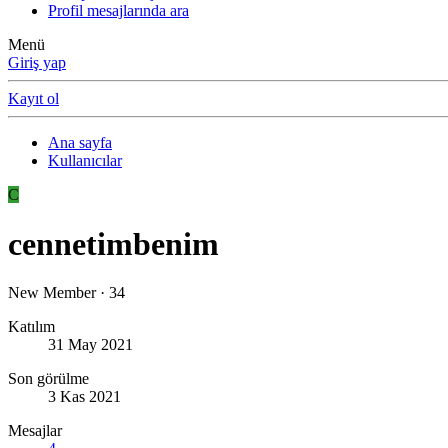
Profil mesajlarında ara
Menü
Giriş yap
Kayıt ol
Ana sayfa
Kullanıcılar
C
cennetimbenim
New Member
·
34
Katılım
31 May 2021
Son görülme
3 Kas 2021
Mesajlar